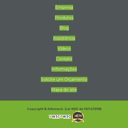
YIZUMI: A Evolução da Tecnologia de Injeção no Brasil
Empresa
e no Mundo
Produtos
Blog
Assistência
Vídeos
Contato
Informações
Solicite um Orçamento
Mapa do site
Copyright © Alfamach. (Lei 9610 de 19/02/1998)
W3C
W3C