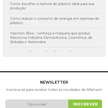
Como escolher a injetora de plástico ideal para sua
produção
Como reduzir o consumo de energia em injetoras de
plástico
Injection Blow : conheça a máquina que produz
frascos na Indústria Farmacêutica, Cosmética, de
Bebidas e Veterinária
Injetora de Plástico (Ciclo Rápido – Produtos de
Parede Fina): Série PS3 – Yizumi
Injetora Duas Placas: quando grandes moldes exigem
força, precisão e eficiência
Injetora elétrica de micro precisão Yizumi Série FF-M
NEWSLETTER
30T
Inscreva-se para receber todas as novidades da Alfamach
Injetora Horizontal x Injetora Vertical: Qual a Melhor
para a Sua Produção?