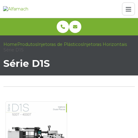
Home
Produtos
Injetoras de Plásticos
Injetoras Horizontais
Série D1S
Série D1S