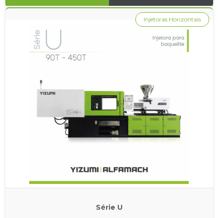
Injetoras Horizontais
Série U