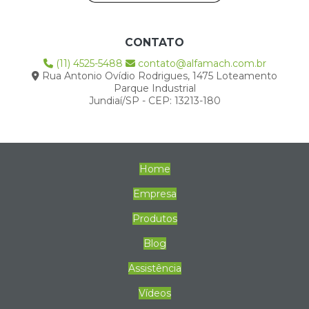
CONTATO
(11) 4525-5488
contato@alfamach.com.br
Rua Antonio Ovídio Rodrigues, 1475 Loteamento
Parque Industrial
Jundiaí/SP - CEP: 13213-180
Home
Empresa
Produtos
Blog
Assistência
Vídeos