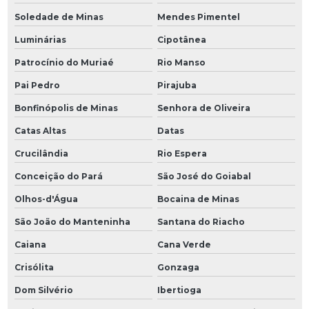
Soledade de Minas
Mendes Pimentel
Luminárias
Cipotânea
Patrocínio do Muriaé
Rio Manso
Pai Pedro
Pirajuba
Bonfinópolis de Minas
Senhora de Oliveira
Catas Altas
Datas
Crucilândia
Rio Espera
Conceição do Pará
São José do Goiabal
Olhos-d'Água
Bocaina de Minas
São João do Manteninha
Santana do Riacho
Caiana
Cana Verde
Crisólita
Gonzaga
Dom Silvério
Ibertioga