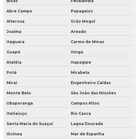
Bicas
Felixlândia
Abre Campo
Papagaios
Alterosa
Grão Mogol
Joaíma
Areado
Itaguara
Carmo de Minas
Guapé
Itinga
Ataléia
Itapagipe
Poté
Mirabela
Miraí
Engenheiro Caldas
Monte Belo
São João das Missões
Ubaporanga
Campos Altos
Itatiaiuçu
Rio Casca
Santa Maria do Suaçuí
Lagoa Dourada
Ilicínea
Mar de Espanha