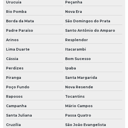
Urucuia
Peçanha
Rio Pomba
Nova Era
Borda da Mata
São Domingos do Prata
Padre Paraíso
Santo Antônio do Amparo
Arinos
Resplendor
Lima Duarte
Itacarambi
Cássia
Bom Sucesso
Perdizes
Ipaba
Piranga
Santa Margarida
Poço Fundo
Nova Resende
Raposos
Tocantins
Campanha
Mário Campos
Santa Juliana
Passa Quatro
Cruzília
São João Evangelista