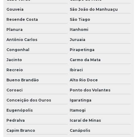
Gouveia
São João do Manhuaçu
Resende Costa
São Tiago
Planura
Itanhomi
Antônio Carlos
Juruaia
Congonhal
Pirapetinga
Jacinto
Carmo da Mata
Recreio
Ibiraci
Bueno Brandão
Alto Rio Doce
Coroaci
Ponto dos Volantes
Conceição dos Ouros
Igaratinga
Eugenópolis
Itamogi
Pedralva
Icaraí de Minas
Capim Branco
Canápolis