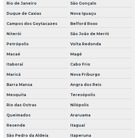
Rio de Janeiro
São Gonçalo
Duque de Caxias
Nova Iguaçu
Campos dos Goytacazes
Belford Roxo
Niterói
São João de Meriti
Petrópolis
Volta Redonda
Macaé
Magé
Itaboraí
Cabo Frio
Maricá
Nova Friburgo
Barra Mansa
Angra dos Reis
Mesquita
Teresópolis
Rio das Ostras
Nilópolis
Queimados
Araruama
Resende
Itaguaí
São Pedro da Aldeia
Itaperuna