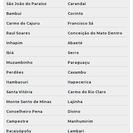
São João do Paraíso
Carandaí
Bambuí
Corinto
Carmo do Cajuru
Francisco Sá
Raul Soares
Conceição do Mato Dentro
Inhapim
Abaeté
Ibiá
Serro
Muzambinho
Paraguaçu
Perdões
Caxambu
Itambacuri
Itapecerica
Santa Vitória
Carmo do Rio Claro
Monte Santo de Minas
Lajinha
Conselheiro Pena
Divino
Campestre
Manhumirim
Paraisópolis
Lambari