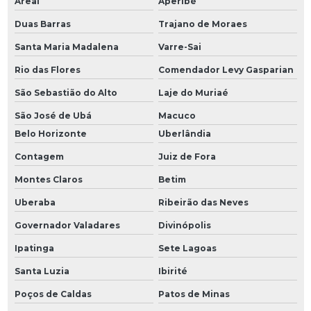
Areal
Aperibé
Duas Barras
Trajano de Moraes
Santa Maria Madalena
Varre-Sai
Rio das Flores
Comendador Levy Gasparian
São Sebastião do Alto
Laje do Muriaé
São José de Ubá
Macuco
Belo Horizonte
Uberlândia
Contagem
Juiz de Fora
Montes Claros
Betim
Uberaba
Ribeirão das Neves
Governador Valadares
Divinópolis
Ipatinga
Sete Lagoas
Santa Luzia
Ibirité
Poços de Caldas
Patos de Minas