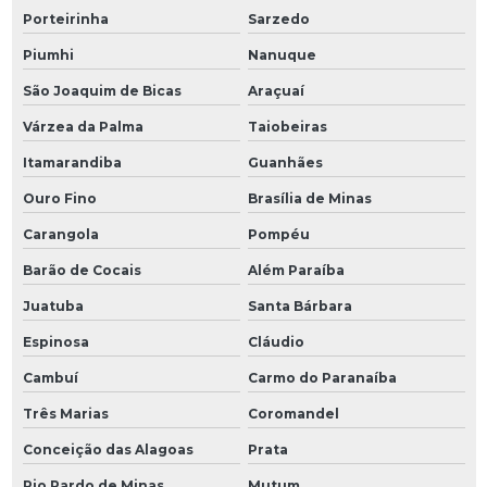
Porteirinha
Sarzedo
Piumhi
Nanuque
São Joaquim de Bicas
Araçuaí
Várzea da Palma
Taiobeiras
Itamarandiba
Guanhães
Ouro Fino
Brasília de Minas
Carangola
Pompéu
Barão de Cocais
Além Paraíba
Juatuba
Santa Bárbara
Espinosa
Cláudio
Cambuí
Carmo do Paranaíba
Três Marias
Coromandel
Conceição das Alagoas
Prata
Rio Pardo de Minas
Mutum