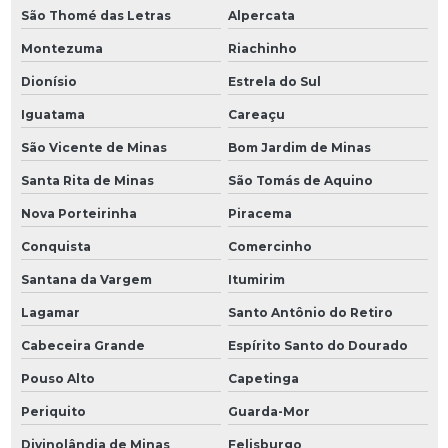
São Thomé das Letras
Alpercata
Montezuma
Riachinho
Dionísio
Estrela do Sul
Iguatama
Careaçu
São Vicente de Minas
Bom Jardim de Minas
Santa Rita de Minas
São Tomás de Aquino
Nova Porteirinha
Piracema
Conquista
Comercinho
Santana da Vargem
Itumirim
Lagamar
Santo Antônio do Retiro
Cabeceira Grande
Espírito Santo do Dourado
Pouso Alto
Capetinga
Periquito
Guarda-Mor
Divinolândia de Minas
Felisburgo