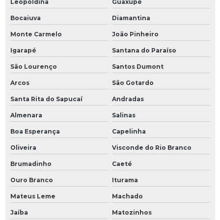
Leopoldina
Guaxupé
Bocaiuva
Diamantina
Monte Carmelo
João Pinheiro
Igarapé
Santana do Paraíso
São Lourenço
Santos Dumont
Arcos
São Gotardo
Santa Rita do Sapucaí
Andradas
Almenara
Salinas
Boa Esperança
Capelinha
Oliveira
Visconde do Rio Branco
Brumadinho
Caeté
Ouro Branco
Iturama
Mateus Leme
Machado
Jaíba
Matozinhos