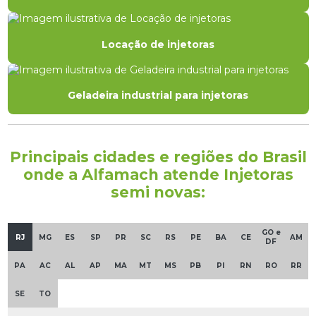
Locação de injetoras
Geladeira industrial para injetoras
Principais cidades e regiões do Brasil
onde a Alfamach atende Injetoras
semi novas:
GO e
RJ
MG
ES
SP
PR
SC
RS
PE
BA
CE
AM
DF
PA
AC
AL
AP
MA
MT
MS
PB
PI
RN
RO
RR
SE
TO