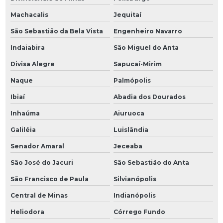
Machacalis
Jequitaí
São Sebastião da Bela Vista
Engenheiro Navarro
Indaiabira
São Miguel do Anta
Divisa Alegre
Sapucaí-Mirim
Naque
Palmópolis
Ibiaí
Abadia dos Dourados
Inhaúma
Aiuruoca
Galiléia
Luislândia
Senador Amaral
Jeceaba
São José do Jacuri
São Sebastião do Anta
São Francisco de Paula
Silvianópolis
Central de Minas
Indianópolis
Heliodora
Córrego Fundo