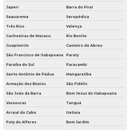
Japeri
Barra do Piraí
Saquarema
Seropédica
Três Rios
Valença
Cachoeiras de Macacu
Rio Bonito
Guapimirim
Casimiro de Abreu
São Francisco de Itabapoana
Paraty
Paraíba do Sul
Paracambi
Santo Antônio de Pádua
Mangaratiba
Armação dos Búzios
São Fidélis
São João da Barra
Bom Jesus do Itabapoana
Vassouras
Tanguá
Arraial do Cabo
Itatiaia
Paty do Alferes
Bom Jardim