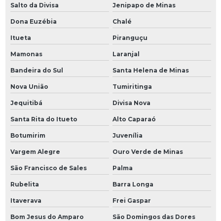
Salto da Divisa
Jenipapo de Minas
Dona Euzébia
Chalé
Itueta
Piranguçu
Mamonas
Laranjal
Bandeira do Sul
Santa Helena de Minas
Nova União
Tumiritinga
Jequitibá
Divisa Nova
Santa Rita do Itueto
Alto Caparaó
Botumirim
Juvenília
Vargem Alegre
Ouro Verde de Minas
São Francisco de Sales
Palma
Rubelita
Barra Longa
Itaverava
Frei Gaspar
Bom Jesus do Amparo
São Domingos das Dores