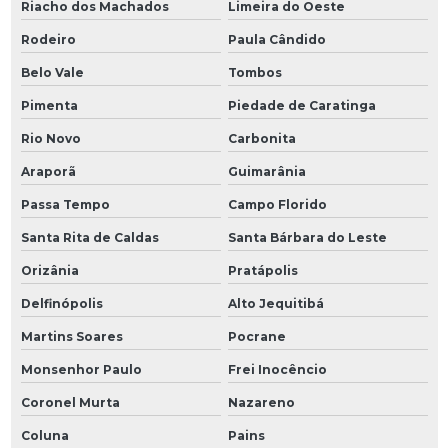
Riacho dos Machados
Limeira do Oeste
Rodeiro
Paula Cândido
Belo Vale
Tombos
Pimenta
Piedade de Caratinga
Rio Novo
Carbonita
Araporã
Guimarânia
Passa Tempo
Campo Florido
Santa Rita de Caldas
Santa Bárbara do Leste
Orizânia
Pratápolis
Delfinópolis
Alto Jequitibá
Martins Soares
Pocrane
Monsenhor Paulo
Frei Inocêncio
Coronel Murta
Nazareno
Coluna
Pains