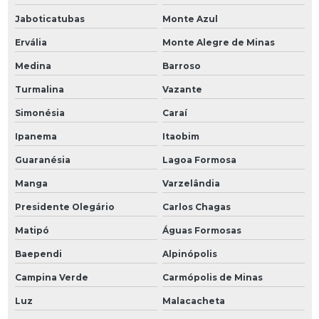
Jaboticatubas
Monte Azul
Ervália
Monte Alegre de Minas
Medina
Barroso
Turmalina
Vazante
Simonésia
Caraí
Ipanema
Itaobim
Guaranésia
Lagoa Formosa
Manga
Varzelândia
Presidente Olegário
Carlos Chagas
Matipó
Águas Formosas
Baependi
Alpinópolis
Campina Verde
Carmópolis de Minas
Luz
Malacacheta