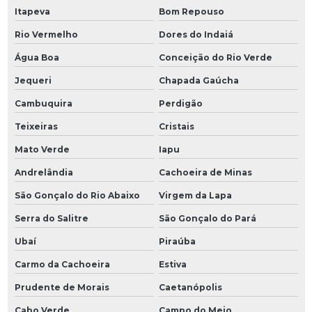
Itapeva
Bom Repouso
Rio Vermelho
Dores do Indaiá
Água Boa
Conceição do Rio Verde
Jequeri
Chapada Gaúcha
Cambuquira
Perdigão
Teixeiras
Cristais
Mato Verde
Iapu
Andrelândia
Cachoeira de Minas
São Gonçalo do Rio Abaixo
Virgem da Lapa
Serra do Salitre
São Gonçalo do Pará
Ubaí
Piraúba
Carmo da Cachoeira
Estiva
Prudente de Morais
Caetanópolis
Cabo Verde
Campo do Meio