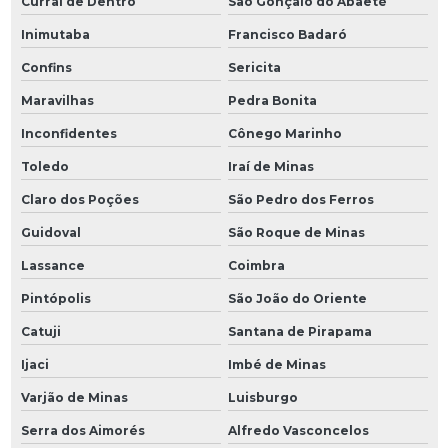
Curral de Dentro
São Gonçalo do Abaeté
Inimutaba
Francisco Badaró
Confins
Sericita
Maravilhas
Pedra Bonita
Inconfidentes
Cônego Marinho
Toledo
Iraí de Minas
Claro dos Poções
São Pedro dos Ferros
Guidoval
São Roque de Minas
Lassance
Coimbra
Pintópolis
São João do Oriente
Catuji
Santana de Pirapama
Ijaci
Imbé de Minas
Varjão de Minas
Luisburgo
Serra dos Aimorés
Alfredo Vasconcelos