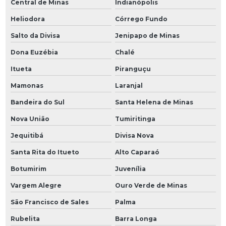
Central de Minas
Indianópolis
Heliodora
Córrego Fundo
Salto da Divisa
Jenipapo de Minas
Dona Euzébia
Chalé
Itueta
Piranguçu
Mamonas
Laranjal
Bandeira do Sul
Santa Helena de Minas
Nova União
Tumiritinga
Jequitibá
Divisa Nova
Santa Rita do Itueto
Alto Caparaó
Botumirim
Juvenília
Vargem Alegre
Ouro Verde de Minas
São Francisco de Sales
Palma
Rubelita
Barra Longa