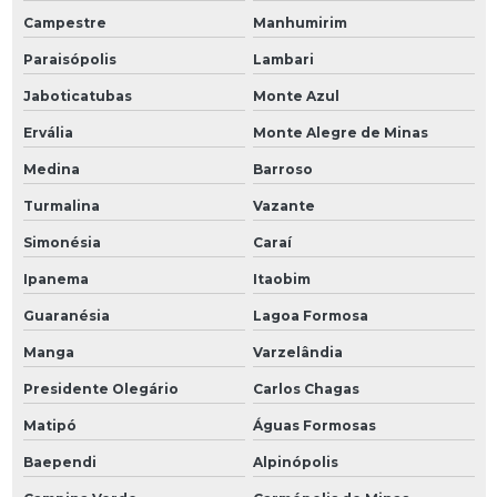
Campestre
Manhumirim
Paraisópolis
Lambari
Jaboticatubas
Monte Azul
Ervália
Monte Alegre de Minas
Medina
Barroso
Turmalina
Vazante
Simonésia
Caraí
Ipanema
Itaobim
Guaranésia
Lagoa Formosa
Manga
Varzelândia
Presidente Olegário
Carlos Chagas
Matipó
Águas Formosas
Baependi
Alpinópolis