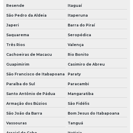
Resende
Itaguaí
São Pedro da Aldeia
Itaperuna
Japeri
Barra do Piraí
Saquarema
Seropédica
Três Rios
Valença
Cachoeiras de Macacu
Rio Bonito
Guapimirim
Casimiro de Abreu
São Francisco de Itabapoana
Paraty
Paraíba do Sul
Paracambi
Santo Antônio de Pádua
Mangaratiba
Armação dos Búzios
São Fidélis
São João da Barra
Bom Jesus do Itabapoana
Vassouras
Tanguá
Arraial do Cabo
Itatiaia