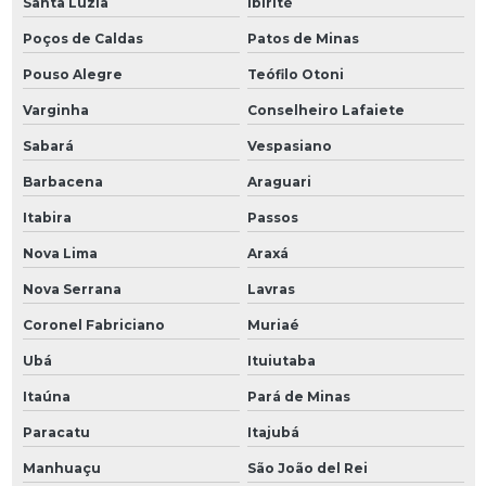
Santa Luzia
Ibirité
Poços de Caldas
Patos de Minas
Pouso Alegre
Teófilo Otoni
Varginha
Conselheiro Lafaiete
Sabará
Vespasiano
Barbacena
Araguari
Itabira
Passos
Nova Lima
Araxá
Nova Serrana
Lavras
Coronel Fabriciano
Muriaé
Ubá
Ituiutaba
Itaúna
Pará de Minas
Paracatu
Itajubá
Manhuaçu
São João del Rei