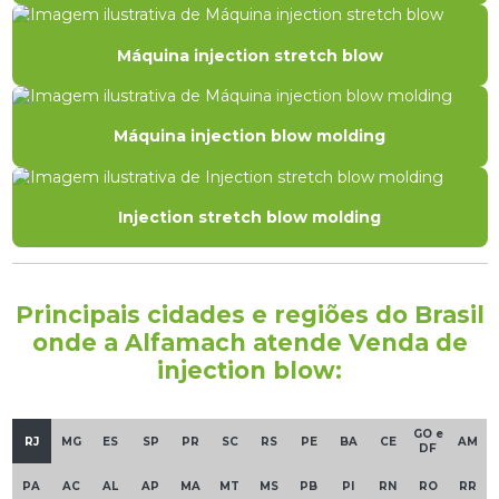
Máquina injection stretch blow
Máquina injection blow molding
Injection stretch blow molding
Principais cidades e regiões do Brasil
onde a Alfamach atende Venda de
injection blow:
GO e
RJ
MG
ES
SP
PR
SC
RS
PE
BA
CE
AM
DF
PA
AC
AL
AP
MA
MT
MS
PB
PI
RN
RO
RR