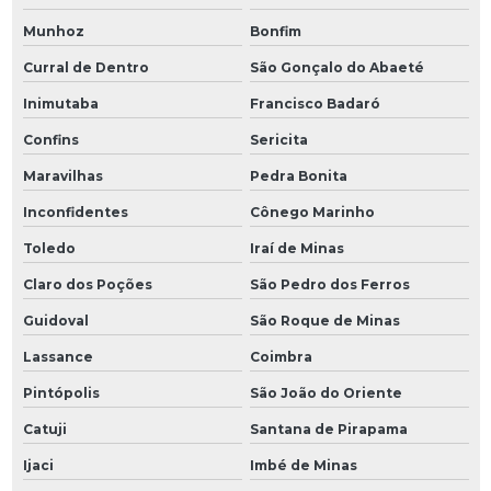
Munhoz
Bonfim
Curral de Dentro
São Gonçalo do Abaeté
Inimutaba
Francisco Badaró
Confins
Sericita
Maravilhas
Pedra Bonita
Inconfidentes
Cônego Marinho
Toledo
Iraí de Minas
Claro dos Poções
São Pedro dos Ferros
Guidoval
São Roque de Minas
Lassance
Coimbra
Pintópolis
São João do Oriente
Catuji
Santana de Pirapama
Ijaci
Imbé de Minas