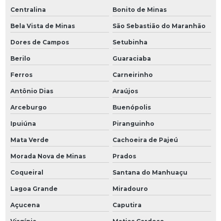
Centralina
Bonito de Minas
Bela Vista de Minas
São Sebastião do Maranhão
Dores de Campos
Setubinha
Berilo
Guaraciaba
Ferros
Carneirinho
Antônio Dias
Araújos
Arceburgo
Buenópolis
Ipuiúna
Piranguinho
Mata Verde
Cachoeira de Pajeú
Morada Nova de Minas
Prados
Coqueiral
Santana do Manhuaçu
Lagoa Grande
Miradouro
Açucena
Caputira