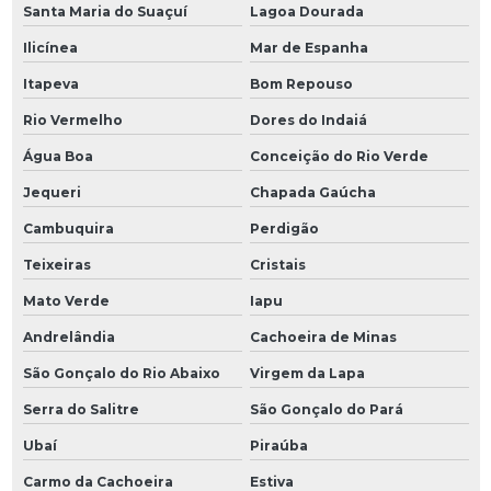
Santa Maria do Suaçuí
Lagoa Dourada
Ilicínea
Mar de Espanha
Itapeva
Bom Repouso
Rio Vermelho
Dores do Indaiá
Água Boa
Conceição do Rio Verde
Jequeri
Chapada Gaúcha
Cambuquira
Perdigão
Teixeiras
Cristais
Mato Verde
Iapu
Andrelândia
Cachoeira de Minas
São Gonçalo do Rio Abaixo
Virgem da Lapa
Serra do Salitre
São Gonçalo do Pará
Ubaí
Piraúba
Carmo da Cachoeira
Estiva