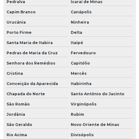
Pedralva
Icaraí de Minas
Capim Branco
Canápolis
Urucânia
Ninheira
Porto Firme
Delta
Santa Maria de Itabira
Itaipé
Pedras de Maria da Cruz
Fervedouro
Senhora dos Remédios
Capitólio
Cristina
Mercês
Conceição da Aparecida
Itabirinha
Chapada do Norte
Santo Antônio do Jacinto
São Romão
Virginópolis
Jordânia
Rubim
São Geraldo
Novo Oriente de Minas
Rio Acima
Divisópolis