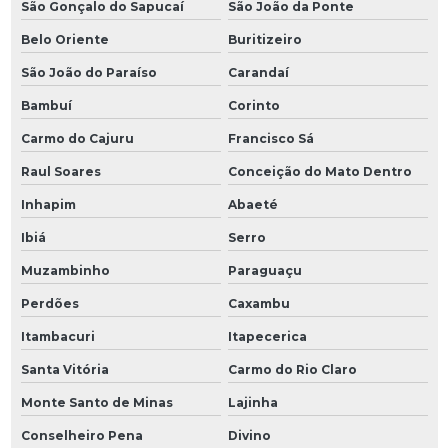
São Gonçalo do Sapucaí
São João da Ponte
Belo Oriente
Buritizeiro
São João do Paraíso
Carandaí
Bambuí
Corinto
Carmo do Cajuru
Francisco Sá
Raul Soares
Conceição do Mato Dentro
Inhapim
Abaeté
Ibiá
Serro
Muzambinho
Paraguaçu
Perdões
Caxambu
Itambacuri
Itapecerica
Santa Vitória
Carmo do Rio Claro
Monte Santo de Minas
Lajinha
Conselheiro Pena
Divino