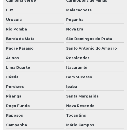
Campina Verde
Carmópolis de Minas
Luz
Malacacheta
Urucuia
Peçanha
Rio Pomba
Nova Era
Borda da Mata
São Domingos do Prata
Padre Paraíso
Santo Antônio do Amparo
Arinos
Resplendor
Lima Duarte
Itacarambi
Cássia
Bom Sucesso
Perdizes
Ipaba
Piranga
Santa Margarida
Poço Fundo
Nova Resende
Raposos
Tocantins
Campanha
Mário Campos