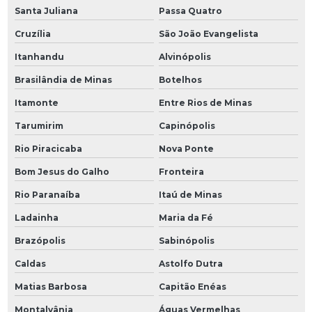
Santa Juliana
Passa Quatro
Cruzília
São João Evangelista
Itanhandu
Alvinópolis
Brasilândia de Minas
Botelhos
Itamonte
Entre Rios de Minas
Tarumirim
Capinópolis
Rio Piracicaba
Nova Ponte
Bom Jesus do Galho
Fronteira
Rio Paranaíba
Itaú de Minas
Ladainha
Maria da Fé
Brazópolis
Sabinópolis
Caldas
Astolfo Dutra
Matias Barbosa
Capitão Enéas
Montalvânia
Águas Vermelhas