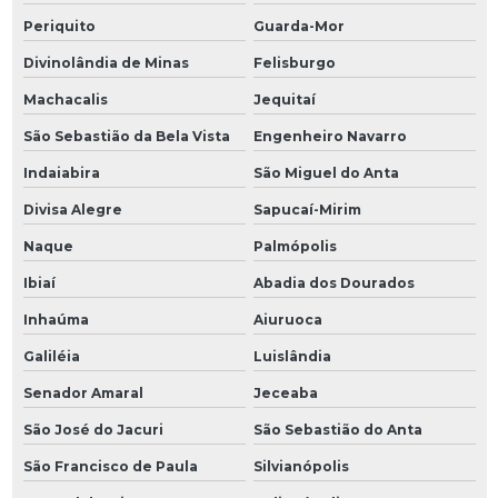
Periquito
Guarda-Mor
Divinolândia de Minas
Felisburgo
Machacalis
Jequitaí
São Sebastião da Bela Vista
Engenheiro Navarro
Indaiabira
São Miguel do Anta
Divisa Alegre
Sapucaí-Mirim
Naque
Palmópolis
Ibiaí
Abadia dos Dourados
Inhaúma
Aiuruoca
Galiléia
Luislândia
Senador Amaral
Jeceaba
São José do Jacuri
São Sebastião do Anta
São Francisco de Paula
Silvianópolis