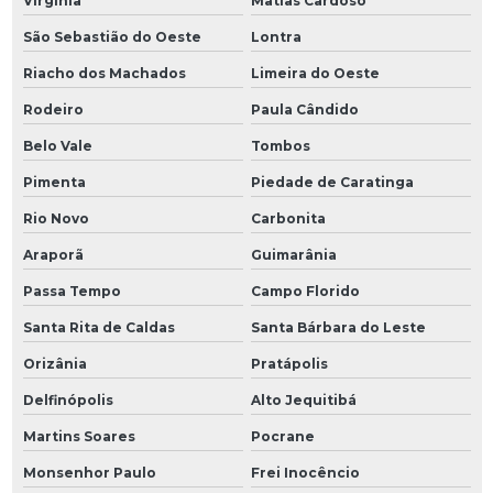
Virgínia
Matias Cardoso
São Sebastião do Oeste
Lontra
Riacho dos Machados
Limeira do Oeste
Rodeiro
Paula Cândido
Belo Vale
Tombos
Pimenta
Piedade de Caratinga
Rio Novo
Carbonita
Araporã
Guimarânia
Passa Tempo
Campo Florido
Santa Rita de Caldas
Santa Bárbara do Leste
Orizânia
Pratápolis
Delfinópolis
Alto Jequitibá
Martins Soares
Pocrane
Monsenhor Paulo
Frei Inocêncio