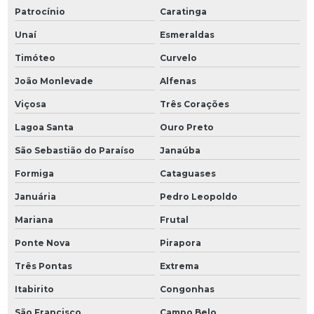
Patrocínio
Caratinga
Unaí
Esmeraldas
Timóteo
Curvelo
João Monlevade
Alfenas
Viçosa
Três Corações
Lagoa Santa
Ouro Preto
São Sebastião do Paraíso
Janaúba
Formiga
Cataguases
Januária
Pedro Leopoldo
Mariana
Frutal
Ponte Nova
Pirapora
Três Pontas
Extrema
Itabirito
Congonhas
São Francisco
Campo Belo