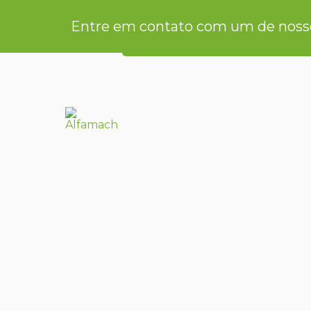
Entre em contato com um de nossos