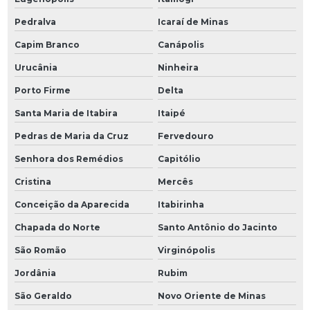
Pedralva
Icaraí de Minas
Capim Branco
Canápolis
Urucânia
Ninheira
Porto Firme
Delta
Santa Maria de Itabira
Itaipé
Pedras de Maria da Cruz
Fervedouro
Senhora dos Remédios
Capitólio
Cristina
Mercês
Conceição da Aparecida
Itabirinha
Chapada do Norte
Santo Antônio do Jacinto
São Romão
Virginópolis
Jordânia
Rubim
São Geraldo
Novo Oriente de Minas