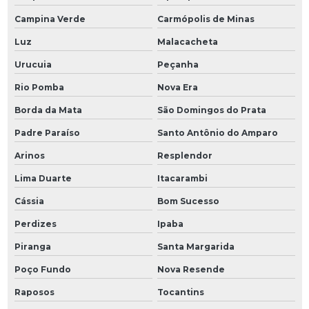
Campina Verde
Carmópolis de Minas
Luz
Malacacheta
Urucuia
Peçanha
Rio Pomba
Nova Era
Borda da Mata
São Domingos do Prata
Padre Paraíso
Santo Antônio do Amparo
Arinos
Resplendor
Lima Duarte
Itacarambi
Cássia
Bom Sucesso
Perdizes
Ipaba
Piranga
Santa Margarida
Poço Fundo
Nova Resende
Raposos
Tocantins