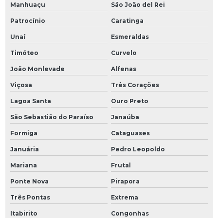
Manhuaçu
São João del Rei
Patrocínio
Caratinga
Unaí
Esmeraldas
Timóteo
Curvelo
João Monlevade
Alfenas
Viçosa
Três Corações
Lagoa Santa
Ouro Preto
São Sebastião do Paraíso
Janaúba
Formiga
Cataguases
Januária
Pedro Leopoldo
Mariana
Frutal
Ponte Nova
Pirapora
Três Pontas
Extrema
Itabirito
Congonhas