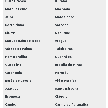
Ouro Branco
Iturama
Mateus Leme
Machado
Jaíba
Matozinhos
Porteirinha
Sarzedo
Piumhi
Nanuque
São Joaquim de Bicas
Araçuaí
Várzea da Palma
Taiobeiras
Itamarandiba
Guanhães
Ouro Fino
Brasília de Minas
Carangola
Pompéu
Barão de Cocais
Além Paraíba
Juatuba
Santa Bárbara
Espinosa
Cláudio
Cambuí
Carmo do Paranaíba