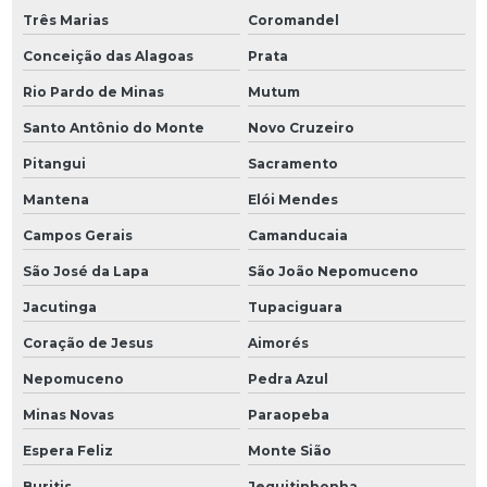
Três Marias
Coromandel
Conceição das Alagoas
Prata
Rio Pardo de Minas
Mutum
Santo Antônio do Monte
Novo Cruzeiro
Pitangui
Sacramento
Mantena
Elói Mendes
Campos Gerais
Camanducaia
São José da Lapa
São João Nepomuceno
Jacutinga
Tupaciguara
Coração de Jesus
Aimorés
Nepomuceno
Pedra Azul
Minas Novas
Paraopeba
Espera Feliz
Monte Sião
Buritis
Jequitinhonha