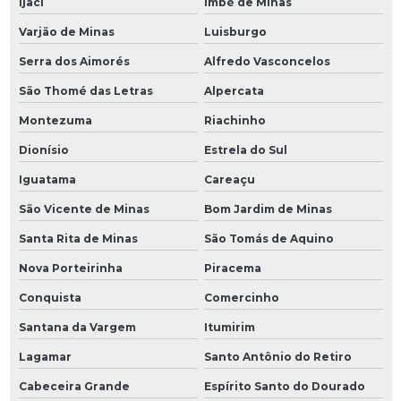
Ijaci
Imbé de Minas
Varjão de Minas
Luisburgo
Serra dos Aimorés
Alfredo Vasconcelos
São Thomé das Letras
Alpercata
Montezuma
Riachinho
Dionísio
Estrela do Sul
Iguatama
Careaçu
São Vicente de Minas
Bom Jardim de Minas
Santa Rita de Minas
São Tomás de Aquino
Nova Porteirinha
Piracema
Conquista
Comercinho
Santana da Vargem
Itumirim
Lagamar
Santo Antônio do Retiro
Cabeceira Grande
Espírito Santo do Dourado