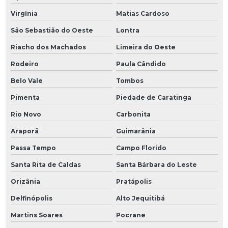
Virgínia
Matias Cardoso
São Sebastião do Oeste
Lontra
Riacho dos Machados
Limeira do Oeste
Rodeiro
Paula Cândido
Belo Vale
Tombos
Pimenta
Piedade de Caratinga
Rio Novo
Carbonita
Araporã
Guimarânia
Passa Tempo
Campo Florido
Santa Rita de Caldas
Santa Bárbara do Leste
Orizânia
Pratápolis
Delfinópolis
Alto Jequitibá
Martins Soares
Pocrane