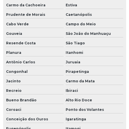
Carmo da Cachoeira
Estiva
Prudente de Morais
Caetanópolis
Cabo Verde
Campo do Meio
Gouveia
São João do Manhuaçu
Resende Costa
São Tiago
Planura
Itanhomi
Antônio Carlos
Juruaia
Congonhal
Pirapetinga
Jacinto
Carmo da Mata
Recreio
Ibiraci
Bueno Brandão
Alto Rio Doce
Coroaci
Ponto dos Volantes
Conceição dos Ouros
Igaratinga
Eugenópolis
Itamogi