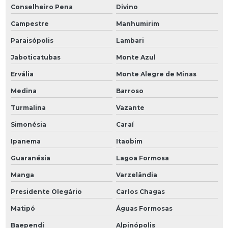
Conselheiro Pena
Divino
Campestre
Manhumirim
Paraisópolis
Lambari
Jaboticatubas
Monte Azul
Ervália
Monte Alegre de Minas
Medina
Barroso
Turmalina
Vazante
Simonésia
Caraí
Ipanema
Itaobim
Guaranésia
Lagoa Formosa
Manga
Varzelândia
Presidente Olegário
Carlos Chagas
Matipó
Águas Formosas
Baependi
Alpinópolis