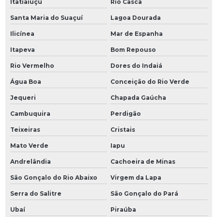
Itatiaiuçu
Rio Casca
Santa Maria do Suaçuí
Lagoa Dourada
Ilicínea
Mar de Espanha
Itapeva
Bom Repouso
Rio Vermelho
Dores do Indaiá
Água Boa
Conceição do Rio Verde
Jequeri
Chapada Gaúcha
Cambuquira
Perdigão
Teixeiras
Cristais
Mato Verde
Iapu
Andrelândia
Cachoeira de Minas
São Gonçalo do Rio Abaixo
Virgem da Lapa
Serra do Salitre
São Gonçalo do Pará
Ubaí
Piraúba