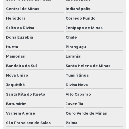
Central de Minas
Indianópolis
Heliodora
Córrego Fundo
Salto da Divisa
Jenipapo de Minas
Dona Euzébia
Chalé
Itueta
Piranguçu
Mamonas
Laranjal
Bandeira do Sul
Santa Helena de Minas
Nova União
Tumiritinga
Jequitibá
Divisa Nova
Santa Rita do Itueto
Alto Caparaó
Botumirim
Juvenília
Vargem Alegre
Ouro Verde de Minas
São Francisco de Sales
Palma