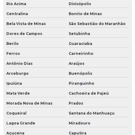
Rio Acima
Divisópolis
Centralina
Bonito de Minas
Bela Vista de Minas
São Sebastião do Maranhão
Dores de Campos
Setubinha
Berilo
Guaraciaba
Ferros
Carneirinho
Antônio Dias
Araújos
Arceburgo
Buenópolis
Ipuiúna
Piranguinho
Mata Verde
Cachoeira de Pajeú
Morada Nova de Minas
Prados
Coqueiral
Santana do Manhuaçu
Lagoa Grande
Miradouro
Açucena
Caputira