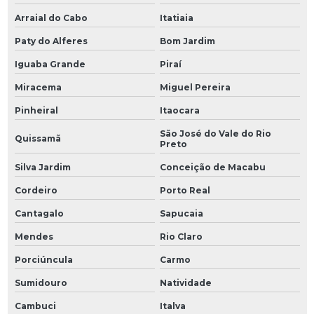
Arraial do Cabo
Itatiaia
Paty do Alferes
Bom Jardim
Iguaba Grande
Piraí
Miracema
Miguel Pereira
Pinheiral
Itaocara
São José do Vale do Rio
Quissamã
Preto
Silva Jardim
Conceição de Macabu
Cordeiro
Porto Real
Cantagalo
Sapucaia
Mendes
Rio Claro
Porciúncula
Carmo
Sumidouro
Natividade
Cambuci
Italva