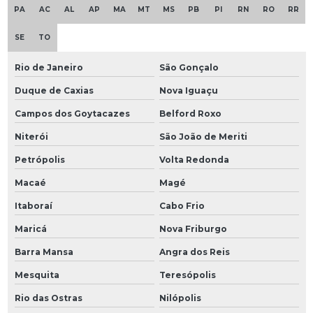
PA
AC
AL
AP
MA
MT
MS
PB
PI
RN
RO
RR
SE
TO
Rio de Janeiro
São Gonçalo
Duque de Caxias
Nova Iguaçu
Campos dos Goytacazes
Belford Roxo
Niterói
São João de Meriti
Petrópolis
Volta Redonda
Macaé
Magé
Itaboraí
Cabo Frio
Maricá
Nova Friburgo
Barra Mansa
Angra dos Reis
Mesquita
Teresópolis
Rio das Ostras
Nilópolis