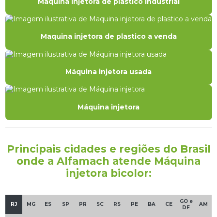
Maquina injetora de plastico industrial
Maquina injetora de plastico a venda
Máquina injetora usada
Máquina injetora
Principais cidades e regiões do Brasil
onde a Alfamach atende Máquina
injetora bicolor:
GO e
RJ
MG
ES
SP
PR
SC
RS
PE
BA
CE
AM
DF