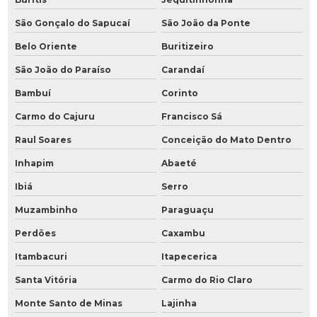
São Gonçalo do Sapucaí
São João da Ponte
Belo Oriente
Buritizeiro
São João do Paraíso
Carandaí
Bambuí
Corinto
Carmo do Cajuru
Francisco Sá
Raul Soares
Conceição do Mato Dentro
Inhapim
Abaeté
Ibiá
Serro
Muzambinho
Paraguaçu
Perdões
Caxambu
Itambacuri
Itapecerica
Santa Vitória
Carmo do Rio Claro
Monte Santo de Minas
Lajinha