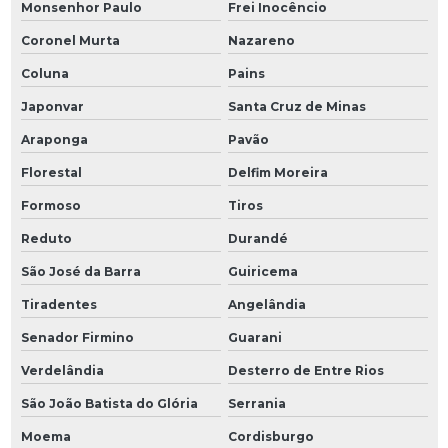
Monsenhor Paulo
Frei Inocêncio
Coronel Murta
Nazareno
Coluna
Pains
Japonvar
Santa Cruz de Minas
Araponga
Pavão
Florestal
Delfim Moreira
Formoso
Tiros
Reduto
Durandé
São José da Barra
Guiricema
Tiradentes
Angelândia
Senador Firmino
Guarani
Verdelândia
Desterro de Entre Rios
São João Batista do Glória
Serrania
Moema
Cordisburgo