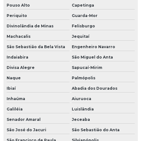
Pouso Alto
Capetinga
Periquito
Guarda-Mor
Divinolândia de Minas
Felisburgo
Machacalis
Jequitaí
São Sebastião da Bela Vista
Engenheiro Navarro
Indaiabira
São Miguel do Anta
Divisa Alegre
Sapucaí-Mirim
Naque
Palmópolis
Ibiaí
Abadia dos Dourados
Inhaúma
Aiuruoca
Galiléia
Luislândia
Senador Amaral
Jeceaba
São José do Jacuri
São Sebastião do Anta
São Francisco de Paula
Silvianópolis