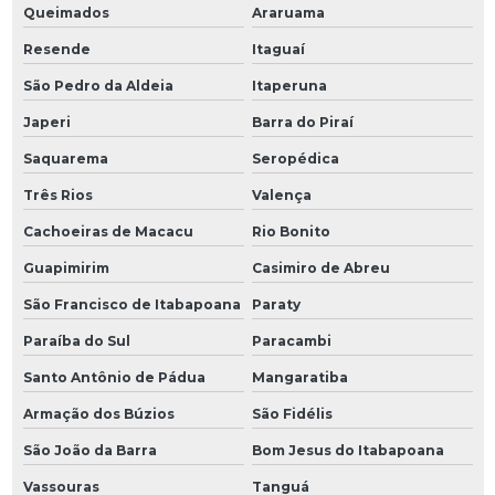
Queimados
Araruama
Resende
Itaguaí
São Pedro da Aldeia
Itaperuna
Japeri
Barra do Piraí
Saquarema
Seropédica
Três Rios
Valença
Cachoeiras de Macacu
Rio Bonito
Guapimirim
Casimiro de Abreu
São Francisco de Itabapoana
Paraty
Paraíba do Sul
Paracambi
Santo Antônio de Pádua
Mangaratiba
Armação dos Búzios
São Fidélis
São João da Barra
Bom Jesus do Itabapoana
Vassouras
Tanguá