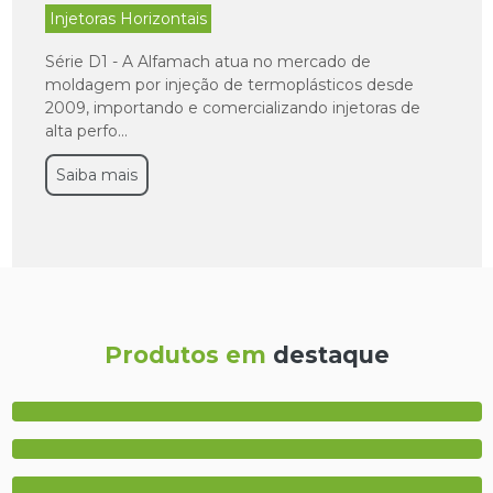
Injetoras Horizontais
Série D1 - A Alfamach atua no mercado de
moldagem por injeção de termoplásticos desde
2009, importando e comercializando injetoras de
alta perfo...
Saiba mais
Produtos em
destaque
Injetora de plástico semi novas
Injetora de plástico
Máquina injetora horizontal