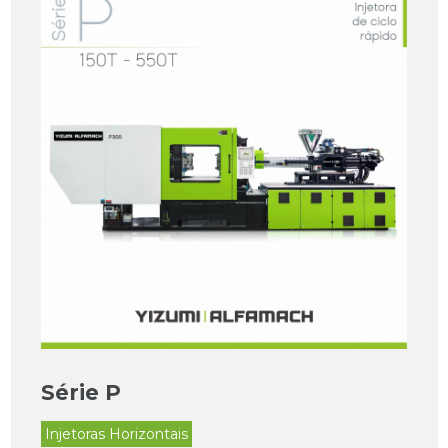
Série P
Injetoras Horizontais