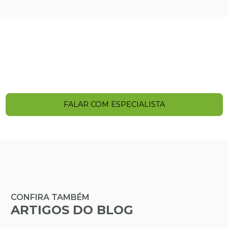
Entre em contato agora mesmo!
Clique no botão e entre em contato para tirar
dúvidas ou solicitar um orçamento.
FALAR COM ESPECIALISTA
CONFIRA TAMBÉM
ARTIGOS DO BLOG