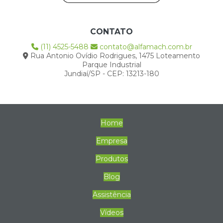
CONTATO
(11) 4525-5488
contato@alfamach.com.br
Rua Antonio Ovídio Rodrigues, 1475 Loteamento
Parque Industrial
Jundiaí/SP - CEP: 13213-180
Home
Empresa
Produtos
Blog
Assistência
Vídeos