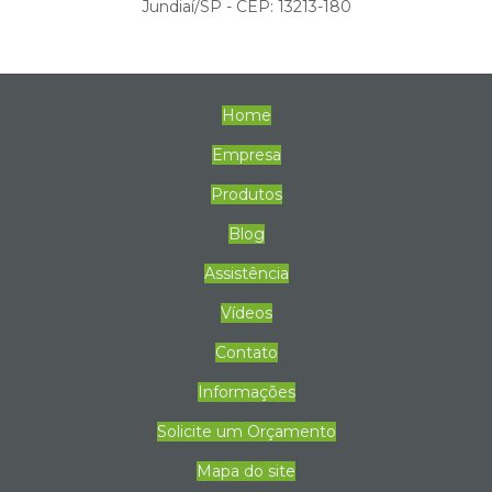
Jundiaí/SP - CEP: 13213-180
Home
Empresa
Produtos
Blog
Assistência
Vídeos
Contato
Informações
Solicite um Orçamento
Mapa do site