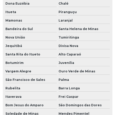
Dona Euzébia
Chalé
Itueta
Piranguçu
Mamonas
Laranjal
Bandeira do Sul
Santa Helena de Minas
Nova União
Tumiritinga
Jequitibá
Divisa Nova
Santa Rita do Itueto
Alto Caparaó
Botumirim
Juvenília
Vargem Alegre
Ouro Verde de Minas
São Francisco de Sales
Palma
Rubelita
Barra Longa
Itaverava
Frei Gaspar
Bom Jesus do Amparo
São Domingos das Dores
Soledade de Minas
Mendes Pimentel