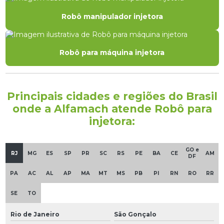
Robô manipulador injetora
Robô para máquina injetora
Principais cidades e regiões do Brasil
onde a Alfamach atende Robô para
injetora:
GO e
RJ
MG
ES
SP
PR
SC
RS
PE
BA
CE
AM
DF
PA
AC
AL
AP
MA
MT
MS
PB
PI
RN
RO
RR
SE
TO
Rio de Janeiro
São Gonçalo