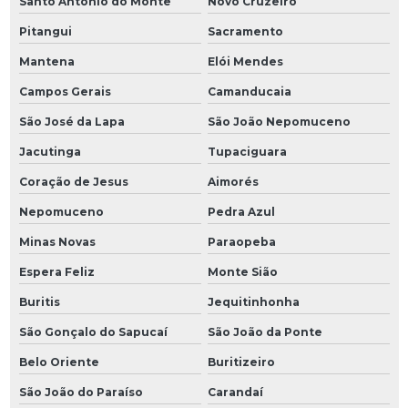
Santo Antônio do Monte
Novo Cruzeiro
Pitangui
Sacramento
Mantena
Elói Mendes
Campos Gerais
Camanducaia
São José da Lapa
São João Nepomuceno
Jacutinga
Tupaciguara
Coração de Jesus
Aimorés
Nepomuceno
Pedra Azul
Minas Novas
Paraopeba
Espera Feliz
Monte Sião
Buritis
Jequitinhonha
São Gonçalo do Sapucaí
São João da Ponte
Belo Oriente
Buritizeiro
São João do Paraíso
Carandaí