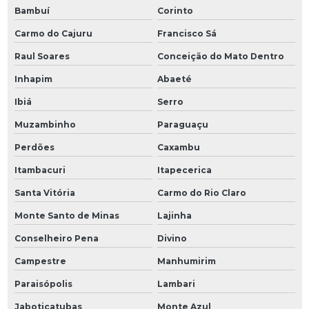
Bambuí
Corinto
Carmo do Cajuru
Francisco Sá
Raul Soares
Conceição do Mato Dentro
Inhapim
Abaeté
Ibiá
Serro
Muzambinho
Paraguaçu
Perdões
Caxambu
Itambacuri
Itapecerica
Santa Vitória
Carmo do Rio Claro
Monte Santo de Minas
Lajinha
Conselheiro Pena
Divino
Campestre
Manhumirim
Paraisópolis
Lambari
Jaboticatubas
Monte Azul