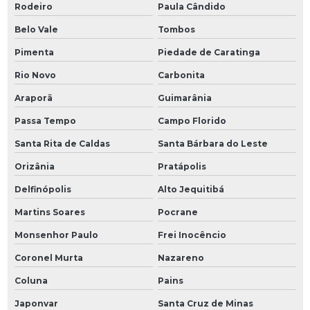
Rodeiro
Paula Cândido
Belo Vale
Tombos
Pimenta
Piedade de Caratinga
Rio Novo
Carbonita
Araporã
Guimarânia
Passa Tempo
Campo Florido
Santa Rita de Caldas
Santa Bárbara do Leste
Orizânia
Pratápolis
Delfinópolis
Alto Jequitibá
Martins Soares
Pocrane
Monsenhor Paulo
Frei Inocêncio
Coronel Murta
Nazareno
Coluna
Pains
Japonvar
Santa Cruz de Minas