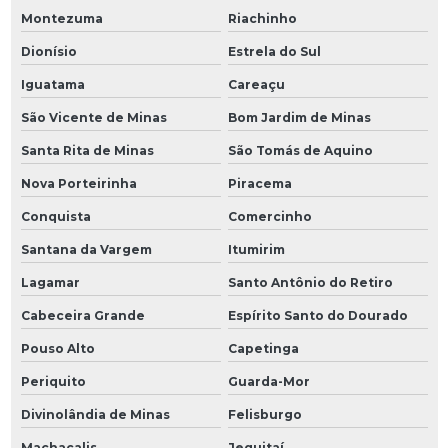
Montezuma
Riachinho
Dionísio
Estrela do Sul
Iguatama
Careaçu
São Vicente de Minas
Bom Jardim de Minas
Santa Rita de Minas
São Tomás de Aquino
Nova Porteirinha
Piracema
Conquista
Comercinho
Santana da Vargem
Itumirim
Lagamar
Santo Antônio do Retiro
Cabeceira Grande
Espírito Santo do Dourado
Pouso Alto
Capetinga
Periquito
Guarda-Mor
Divinolândia de Minas
Felisburgo
Machacalis
Jequitaí