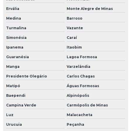
Ervália
Monte Alegre de Minas
Medina
Barroso
Turmalina
Vazante
Simonésia
Caraí
Ipanema
Itaobim
Guaranésia
Lagoa Formosa
Manga
Varzelândia
Presidente Olegário
Carlos Chagas
Matipó
Águas Formosas
Baependi
Alpinópolis
Campina Verde
Carmópolis de Minas
Luz
Malacacheta
Urucuia
Peçanha