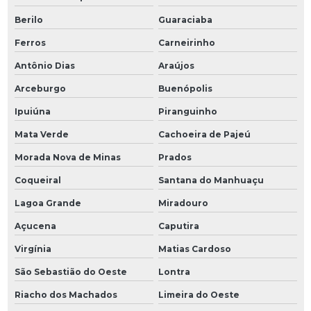
Berilo
Guaraciaba
Ferros
Carneirinho
Antônio Dias
Araújos
Arceburgo
Buenópolis
Ipuiúna
Piranguinho
Mata Verde
Cachoeira de Pajeú
Morada Nova de Minas
Prados
Coqueiral
Santana do Manhuaçu
Lagoa Grande
Miradouro
Açucena
Caputira
Virgínia
Matias Cardoso
São Sebastião do Oeste
Lontra
Riacho dos Machados
Limeira do Oeste