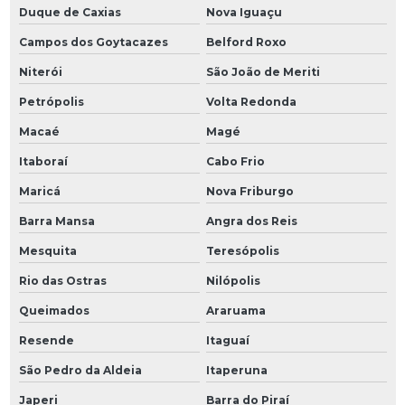
Duque de Caxias
Nova Iguaçu
Campos dos Goytacazes
Belford Roxo
Niterói
São João de Meriti
Petrópolis
Volta Redonda
Macaé
Magé
Itaboraí
Cabo Frio
Maricá
Nova Friburgo
Barra Mansa
Angra dos Reis
Mesquita
Teresópolis
Rio das Ostras
Nilópolis
Queimados
Araruama
Resende
Itaguaí
São Pedro da Aldeia
Itaperuna
Japeri
Barra do Piraí