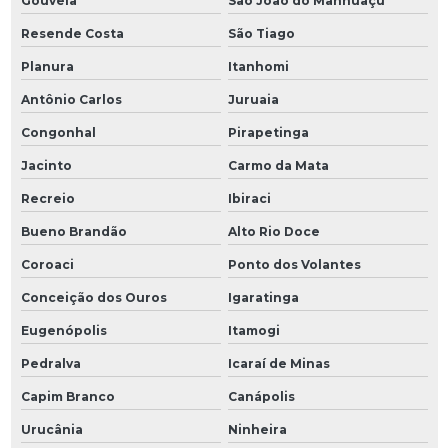
Gouveia
São João do Manhuaçu
Resende Costa
São Tiago
Planura
Itanhomi
Antônio Carlos
Juruaia
Congonhal
Pirapetinga
Jacinto
Carmo da Mata
Recreio
Ibiraci
Bueno Brandão
Alto Rio Doce
Coroaci
Ponto dos Volantes
Conceição dos Ouros
Igaratinga
Eugenópolis
Itamogi
Pedralva
Icaraí de Minas
Capim Branco
Canápolis
Urucânia
Ninheira