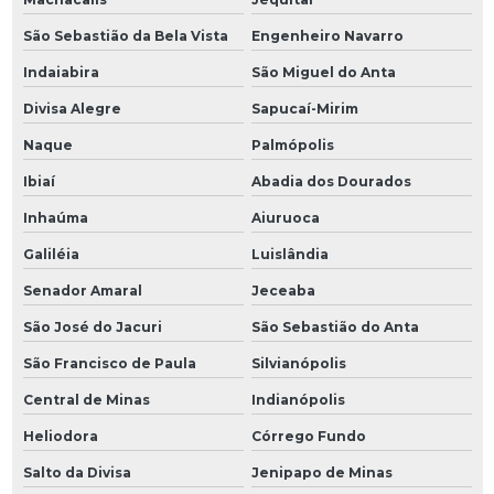
São Sebastião da Bela Vista
Engenheiro Navarro
Indaiabira
São Miguel do Anta
Divisa Alegre
Sapucaí-Mirim
Naque
Palmópolis
Ibiaí
Abadia dos Dourados
Inhaúma
Aiuruoca
Galiléia
Luislândia
Senador Amaral
Jeceaba
São José do Jacuri
São Sebastião do Anta
São Francisco de Paula
Silvianópolis
Central de Minas
Indianópolis
Heliodora
Córrego Fundo
Salto da Divisa
Jenipapo de Minas