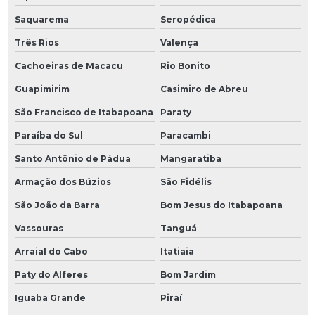
Saquarema
Seropédica
Três Rios
Valença
Cachoeiras de Macacu
Rio Bonito
Guapimirim
Casimiro de Abreu
São Francisco de Itabapoana
Paraty
Paraíba do Sul
Paracambi
Santo Antônio de Pádua
Mangaratiba
Armação dos Búzios
São Fidélis
São João da Barra
Bom Jesus do Itabapoana
Vassouras
Tanguá
Arraial do Cabo
Itatiaia
Paty do Alferes
Bom Jardim
Iguaba Grande
Piraí