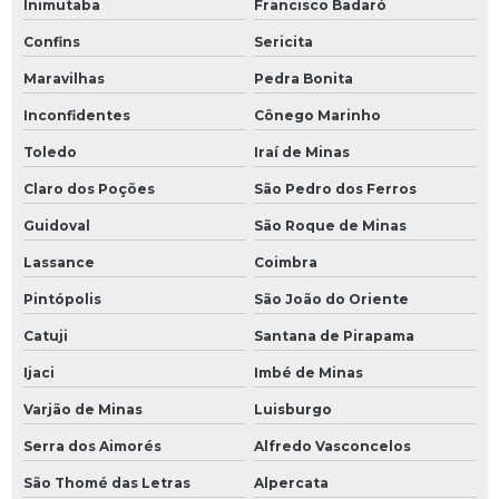
Inimutaba
Francisco Badaró
Confins
Sericita
Maravilhas
Pedra Bonita
Inconfidentes
Cônego Marinho
Toledo
Iraí de Minas
Claro dos Poções
São Pedro dos Ferros
Guidoval
São Roque de Minas
Lassance
Coimbra
Pintópolis
São João do Oriente
Catuji
Santana de Pirapama
Ijaci
Imbé de Minas
Varjão de Minas
Luisburgo
Serra dos Aimorés
Alfredo Vasconcelos
São Thomé das Letras
Alpercata