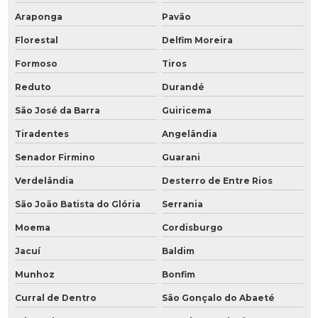
Araponga
Pavão
Florestal
Delfim Moreira
Formoso
Tiros
Reduto
Durandé
São José da Barra
Guiricema
Tiradentes
Angelândia
Senador Firmino
Guarani
Verdelândia
Desterro de Entre Rios
São João Batista do Glória
Serrania
Moema
Cordisburgo
Jacuí
Baldim
Munhoz
Bonfim
Curral de Dentro
São Gonçalo do Abaeté