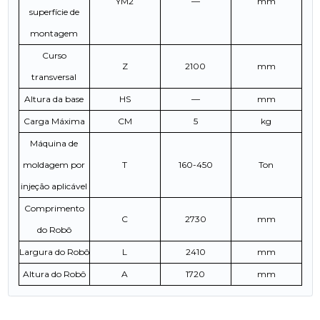
YM2
—
mm
superfície de
montagem
Curso
Z
2100
mm
transversal
Altura da base
HS
—
mm
Carga Máxima
CM
5
kg
Máquina de
moldagem por
T
160-450
Ton
injeção aplicável
Comprimento
C
2730
mm
do Robô
Largura do Robô
L
2410
mm
Altura do Robô
A
1720
mm