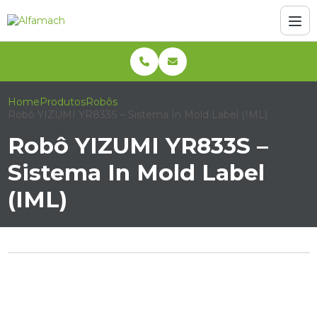
Home
Produtos
Robôs
Robô YIZUMI YR833S – Sistema In Mold Label (IML)
Robô YIZUMI YR833S –
Sistema In Mold Label
(IML)