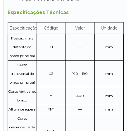
Especificações Técnicas
Especificação
Código
Valor
Unidade
Posição mais
distante do
X1
—
mm
braço principal
Curso
transversal do
X2
190 + 190
mm
braço principal
Curso Vertical do
Y
400
mm
braço
Altura de espera
YM1
—
mm
Curso
descendente da