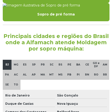
Sopro de pré forma
Principais cidades e regiões do Brasil
onde a Alfamach atende Moldagem
por sopro máquina:
GO e
RJ
MG
ES
SP
PR
SC
RS
PE
BA
CE
AM
DF
PA
AC
AL
AP
MA
MT
MS
PB
PI
RN
RO
RR
SE
TO
Rio de Janeiro
São Gonçalo
Duque de Caxias
Nova Iguaçu
Campos dos Goytacazes
Belford Roxo