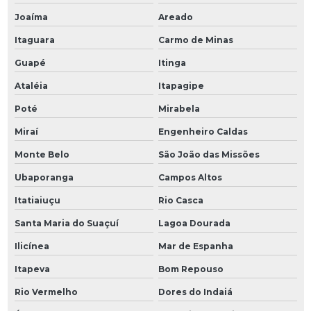
Joaíma
Areado
Itaguara
Carmo de Minas
Guapé
Itinga
Ataléia
Itapagipe
Poté
Mirabela
Miraí
Engenheiro Caldas
Monte Belo
São João das Missões
Ubaporanga
Campos Altos
Itatiaiuçu
Rio Casca
Santa Maria do Suaçuí
Lagoa Dourada
Ilicínea
Mar de Espanha
Itapeva
Bom Repouso
Rio Vermelho
Dores do Indaiá