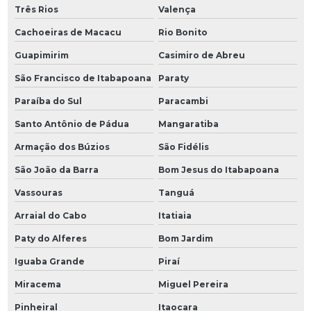
Três Rios
Valença
Cachoeiras de Macacu
Rio Bonito
Guapimirim
Casimiro de Abreu
São Francisco de Itabapoana
Paraty
Paraíba do Sul
Paracambi
Santo Antônio de Pádua
Mangaratiba
Armação dos Búzios
São Fidélis
São João da Barra
Bom Jesus do Itabapoana
Vassouras
Tanguá
Arraial do Cabo
Itatiaia
Paty do Alferes
Bom Jardim
Iguaba Grande
Piraí
Miracema
Miguel Pereira
Pinheiral
Itaocara