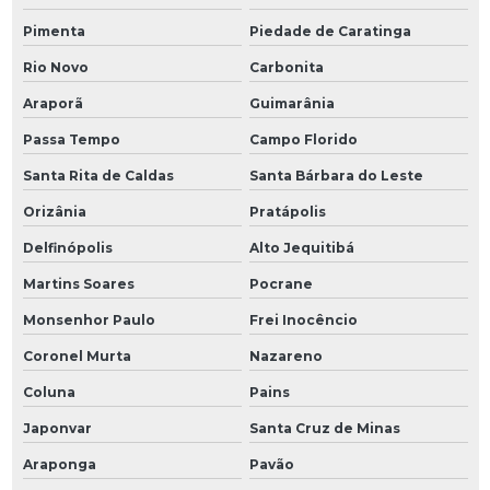
Pimenta
Piedade de Caratinga
Rio Novo
Carbonita
Araporã
Guimarânia
Passa Tempo
Campo Florido
Santa Rita de Caldas
Santa Bárbara do Leste
Orizânia
Pratápolis
Delfinópolis
Alto Jequitibá
Martins Soares
Pocrane
Monsenhor Paulo
Frei Inocêncio
Coronel Murta
Nazareno
Coluna
Pains
Japonvar
Santa Cruz de Minas
Araponga
Pavão