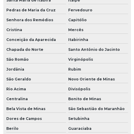
Santa Maria de Itabira
Itaipé
Pedras de Maria da Cruz
Fervedouro
Senhora dos Remédios
Capitólio
Cristina
Mercês
Conceição da Aparecida
Itabirinha
Chapada do Norte
Santo Antônio do Jacinto
São Romão
Virginópolis
Jordânia
Rubim
São Geraldo
Novo Oriente de Minas
Rio Acima
Divisópolis
Centralina
Bonito de Minas
Bela Vista de Minas
São Sebastião do Maranhão
Dores de Campos
Setubinha
Berilo
Guaraciaba