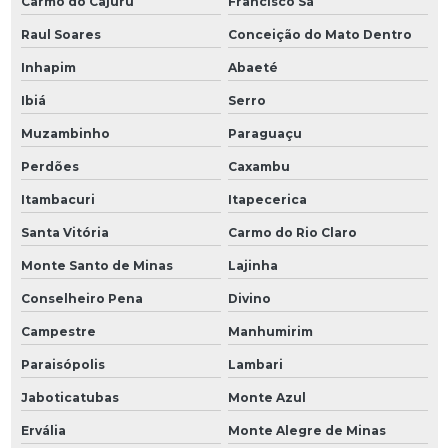
Carmo do Cajuru
Francisco Sá
Raul Soares
Conceição do Mato Dentro
Inhapim
Abaeté
Ibiá
Serro
Muzambinho
Paraguaçu
Perdões
Caxambu
Itambacuri
Itapecerica
Santa Vitória
Carmo do Rio Claro
Monte Santo de Minas
Lajinha
Conselheiro Pena
Divino
Campestre
Manhumirim
Paraisópolis
Lambari
Jaboticatubas
Monte Azul
Ervália
Monte Alegre de Minas