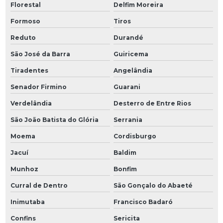
Florestal
Delfim Moreira
Formoso
Tiros
Reduto
Durandé
São José da Barra
Guiricema
Tiradentes
Angelândia
Senador Firmino
Guarani
Verdelândia
Desterro de Entre Rios
São João Batista do Glória
Serrania
Moema
Cordisburgo
Jacuí
Baldim
Munhoz
Bonfim
Curral de Dentro
São Gonçalo do Abaeté
Inimutaba
Francisco Badaró
Confins
Sericita