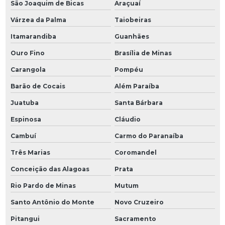
São Joaquim de Bicas
Araçuaí
Várzea da Palma
Taiobeiras
Itamarandiba
Guanhães
Ouro Fino
Brasília de Minas
Carangola
Pompéu
Barão de Cocais
Além Paraíba
Juatuba
Santa Bárbara
Espinosa
Cláudio
Cambuí
Carmo do Paranaíba
Três Marias
Coromandel
Conceição das Alagoas
Prata
Rio Pardo de Minas
Mutum
Santo Antônio do Monte
Novo Cruzeiro
Pitangui
Sacramento