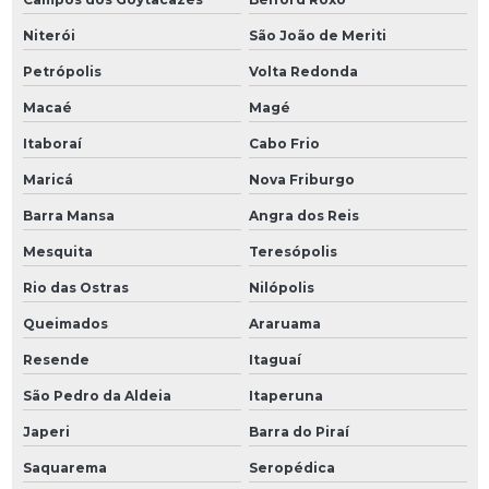
Niterói
São João de Meriti
Petrópolis
Volta Redonda
Macaé
Magé
Itaboraí
Cabo Frio
Maricá
Nova Friburgo
Barra Mansa
Angra dos Reis
Mesquita
Teresópolis
Rio das Ostras
Nilópolis
Queimados
Araruama
Resende
Itaguaí
São Pedro da Aldeia
Itaperuna
Japeri
Barra do Piraí
Saquarema
Seropédica