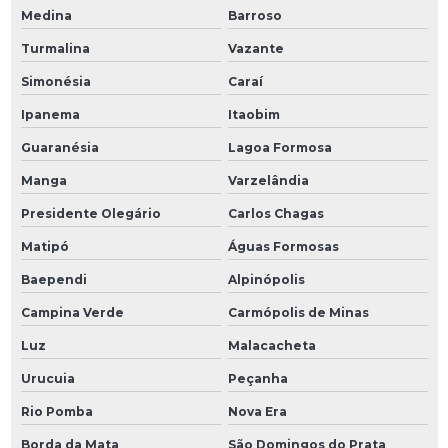
Medina
Barroso
Turmalina
Vazante
Simonésia
Caraí
Ipanema
Itaobim
Guaranésia
Lagoa Formosa
Manga
Varzelândia
Presidente Olegário
Carlos Chagas
Matipó
Águas Formosas
Baependi
Alpinópolis
Campina Verde
Carmópolis de Minas
Luz
Malacacheta
Urucuia
Peçanha
Rio Pomba
Nova Era
Borda da Mata
São Domingos do Prata