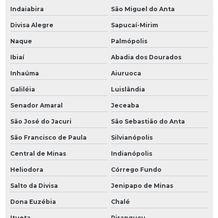
Indaiabira
São Miguel do Anta
Divisa Alegre
Sapucaí-Mirim
Naque
Palmópolis
Ibiaí
Abadia dos Dourados
Inhaúma
Aiuruoca
Galiléia
Luislândia
Senador Amaral
Jeceaba
São José do Jacuri
São Sebastião do Anta
São Francisco de Paula
Silvianópolis
Central de Minas
Indianópolis
Heliodora
Córrego Fundo
Salto da Divisa
Jenipapo de Minas
Dona Euzébia
Chalé
Itueta
Piranguçu