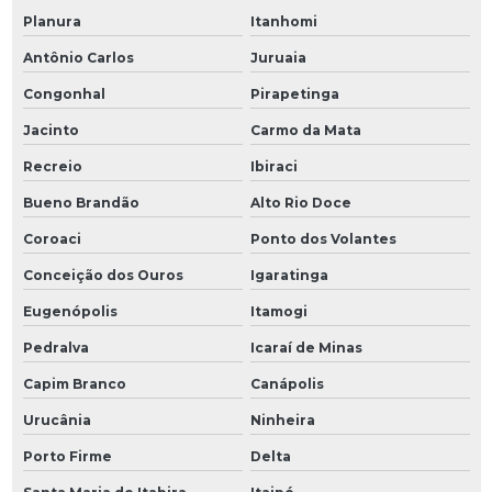
Planura
Itanhomi
Antônio Carlos
Juruaia
Congonhal
Pirapetinga
Jacinto
Carmo da Mata
Recreio
Ibiraci
Bueno Brandão
Alto Rio Doce
Coroaci
Ponto dos Volantes
Conceição dos Ouros
Igaratinga
Eugenópolis
Itamogi
Pedralva
Icaraí de Minas
Capim Branco
Canápolis
Urucânia
Ninheira
Porto Firme
Delta