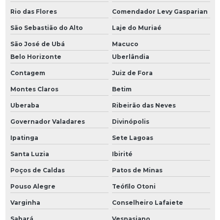
Rio das Flores
Comendador Levy Gasparian
São Sebastião do Alto
Laje do Muriaé
São José de Ubá
Macuco
Belo Horizonte
Uberlândia
Contagem
Juiz de Fora
Montes Claros
Betim
Uberaba
Ribeirão das Neves
Governador Valadares
Divinópolis
Ipatinga
Sete Lagoas
Santa Luzia
Ibirité
Poços de Caldas
Patos de Minas
Pouso Alegre
Teófilo Otoni
Varginha
Conselheiro Lafaiete
Sabará
Vespasiano