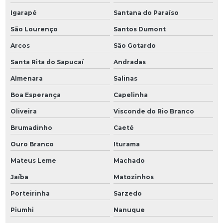
Igarapé
Santana do Paraíso
São Lourenço
Santos Dumont
Arcos
São Gotardo
Santa Rita do Sapucaí
Andradas
Almenara
Salinas
Boa Esperança
Capelinha
Oliveira
Visconde do Rio Branco
Brumadinho
Caeté
Ouro Branco
Iturama
Mateus Leme
Machado
Jaíba
Matozinhos
Porteirinha
Sarzedo
Piumhi
Nanuque