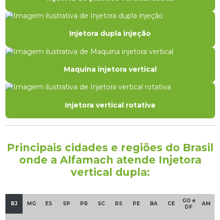
Injetora dupla injeção
Maquina injetora vertical
Injetora vertical rotativa
Principais cidades e regiões do Brasil
onde a Alfamach atende Injetora
vertical dupla:
GO e
RJ
MG
ES
SP
PR
SC
RS
PE
BA
CE
AM
DF