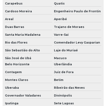
Carapebus
Quatis
Cardoso Moreira
Engenheiro Paulo de Frontin
Areal
Aperibé
Duas Barras
Trajano de Moraes
Santa Maria Madalena
Varre-Sai
Rio das Flores
Comendador Levy Gasparian
São Sebastião do Alto
Laje do Muriaé
São José de Ubá
Macuco
Belo Horizonte
Uberlândia
Contagem
Juiz de Fora
Montes Claros
Betim
Uberaba
Ribeirão das Neves
Governador Valadares
Divinópolis
Ipatinga
Sete Lagoas