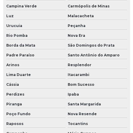
Campina Verde
Carmópolis de Minas
Luz
Malacacheta
Urucuia
Peçanha
Rio Pomba
Nova Era
Borda da Mata
São Domingos do Prata
Padre Paraíso
Santo Antônio do Amparo
Arinos
Resplendor
Lima Duarte
Itacarambi
Cássia
Bom Sucesso
Perdizes
Ipaba
Piranga
Santa Margarida
Poço Fundo
Nova Resende
Raposos
Tocantins