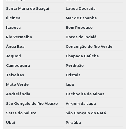
Santa Maria do Suaçuí
Lagoa Dourada
Ilicínea
Mar de Espanha
Itapeva
Bom Repouso
Rio Vermelho
Dores do Indaiá
Água Boa
Conceição do Rio Verde
Jequeri
Chapada Gaúcha
Cambuquira
Perdigão
Teixeiras
Cristais
Mato Verde
Iapu
Andrelândia
Cachoeira de Minas
São Gonçalo do Rio Abaixo
Virgem da Lapa
Serra do Salitre
São Gonçalo do Pará
Ubaí
Piraúba