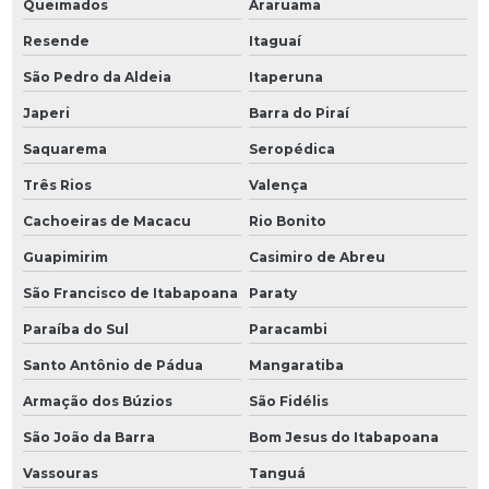
Queimados
Araruama
Resende
Itaguaí
São Pedro da Aldeia
Itaperuna
Japeri
Barra do Piraí
Saquarema
Seropédica
Três Rios
Valença
Cachoeiras de Macacu
Rio Bonito
Guapimirim
Casimiro de Abreu
São Francisco de Itabapoana
Paraty
Paraíba do Sul
Paracambi
Santo Antônio de Pádua
Mangaratiba
Armação dos Búzios
São Fidélis
São João da Barra
Bom Jesus do Itabapoana
Vassouras
Tanguá