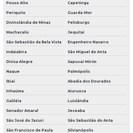
Pouso Alto
Capetinga
Periquito
Guarda-Mor
Divinolândia de Minas
Felisburgo
Machacalis
Jequitaí
São Sebastião da Bela Vista
Engenheiro Navarro
Indaiabira
São Miguel do Anta
Divisa Alegre
Sapucaí-Mirim
Naque
Palmópolis
Ibiaí
Abadia dos Dourados
Inhaúma
Aiuruoca
Galiléia
Luislândia
Senador Amaral
Jeceaba
São José do Jacuri
São Sebastião do Anta
São Francisco de Paula
Silvianópolis