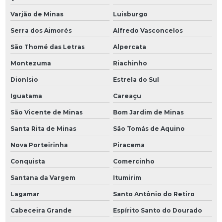
Varjão de Minas
Luisburgo
Serra dos Aimorés
Alfredo Vasconcelos
São Thomé das Letras
Alpercata
Montezuma
Riachinho
Dionísio
Estrela do Sul
Iguatama
Careaçu
São Vicente de Minas
Bom Jardim de Minas
Santa Rita de Minas
São Tomás de Aquino
Nova Porteirinha
Piracema
Conquista
Comercinho
Santana da Vargem
Itumirim
Lagamar
Santo Antônio do Retiro
Cabeceira Grande
Espírito Santo do Dourado