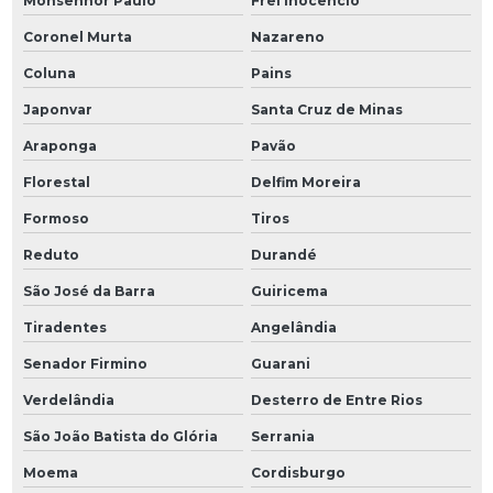
Monsenhor Paulo
Frei Inocêncio
Coronel Murta
Nazareno
Coluna
Pains
Japonvar
Santa Cruz de Minas
Araponga
Pavão
Florestal
Delfim Moreira
Formoso
Tiros
Reduto
Durandé
São José da Barra
Guiricema
Tiradentes
Angelândia
Senador Firmino
Guarani
Verdelândia
Desterro de Entre Rios
São João Batista do Glória
Serrania
Moema
Cordisburgo