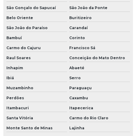
São Gonçalo do Sapucaí
São João da Ponte
Belo Oriente
Buritizeiro
São João do Paraíso
Carandaí
Bambuí
Corinto
Carmo do Cajuru
Francisco Sá
Raul Soares
Conceição do Mato Dentro
Inhapim
Abaeté
Ibiá
Serro
Muzambinho
Paraguaçu
Perdões
Caxambu
Itambacuri
Itapecerica
Santa Vitória
Carmo do Rio Claro
Monte Santo de Minas
Lajinha