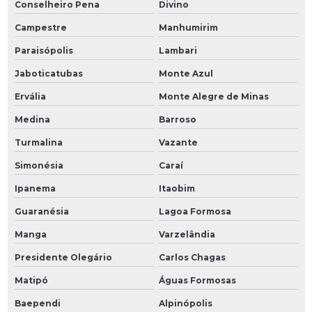
Conselheiro Pena
Divino
Campestre
Manhumirim
Paraisópolis
Lambari
Jaboticatubas
Monte Azul
Ervália
Monte Alegre de Minas
Medina
Barroso
Turmalina
Vazante
Simonésia
Caraí
Ipanema
Itaobim
Guaranésia
Lagoa Formosa
Manga
Varzelândia
Presidente Olegário
Carlos Chagas
Matipó
Águas Formosas
Baependi
Alpinópolis