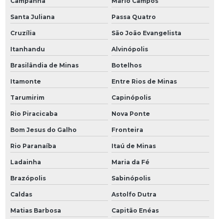
Campanha
Mário Campos
Santa Juliana
Passa Quatro
Cruzília
São João Evangelista
Itanhandu
Alvinópolis
Brasilândia de Minas
Botelhos
Itamonte
Entre Rios de Minas
Tarumirim
Capinópolis
Rio Piracicaba
Nova Ponte
Bom Jesus do Galho
Fronteira
Rio Paranaíba
Itaú de Minas
Ladainha
Maria da Fé
Brazópolis
Sabinópolis
Caldas
Astolfo Dutra
Matias Barbosa
Capitão Enéas