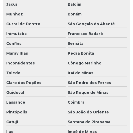
Jacuí
Baldim
Munhoz
Bonfim
Curral de Dentro
São Gonçalo do Abaeté
Inimutaba
Francisco Badaró
Confins
Sericita
Maravilhas
Pedra Bonita
Inconfidentes
Cônego Marinho
Toledo
Iraí de Minas
Claro dos Poções
São Pedro dos Ferros
Guidoval
São Roque de Minas
Lassance
Coimbra
Pintópolis
São João do Oriente
Catuji
Santana de Pirapama
Ijaci
Imbé de Minas