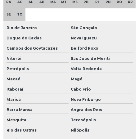
PA
AC
AL
AP
MA
MT
MS
PB
PI
RN
RO
RR
SE
TO
Rio de Janeiro
São Gonçalo
Duque de Caxias
Nova Iguaçu
Campos dos Goytacazes
Belford Roxo
Niterói
São João de Meriti
Petrópolis
Volta Redonda
Macaé
Magé
Itaboraí
Cabo Frio
Maricá
Nova Friburgo
Barra Mansa
Angra dos Reis
Mesquita
Teresópolis
Rio das Ostras
Nilópolis