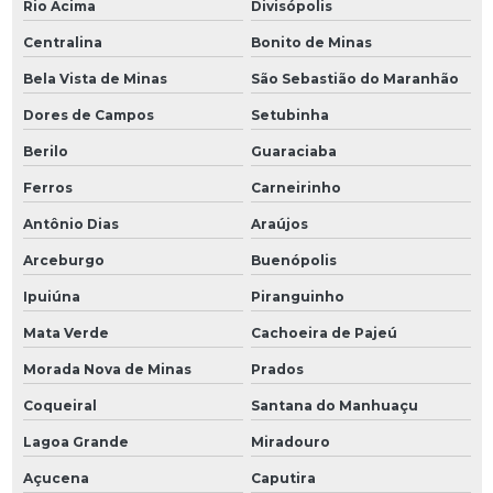
Rio Acima
Divisópolis
Centralina
Bonito de Minas
Bela Vista de Minas
São Sebastião do Maranhão
Dores de Campos
Setubinha
Berilo
Guaraciaba
Ferros
Carneirinho
Antônio Dias
Araújos
Arceburgo
Buenópolis
Ipuiúna
Piranguinho
Mata Verde
Cachoeira de Pajeú
Morada Nova de Minas
Prados
Coqueiral
Santana do Manhuaçu
Lagoa Grande
Miradouro
Açucena
Caputira