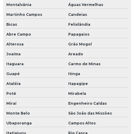
Montalvânia
Águas Vermelhas
Martinho Campos
Candeias
Bicas
Felixlândia
Abre Campo
Papagaios
Alterosa
Grão Mogol
Joaíma
Areado
Itaguara
Carmo de Minas
Guapé
Itinga
Ataléia
Itapagipe
Poté
Mirabela
Miraí
Engenheiro Caldas
Monte Belo
São João das Missões
Ubaporanga
Campos Altos
Itatiaiuçu
Rio Casca