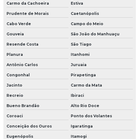
Carmo da Cachoeira
Estiva
Prudente de Morais
Caetanópolis
Cabo Verde
Campo do Meio
Gouveia
São João do Manhuaçu
Resende Costa
São Tiago
Planura
Itanhomi
Antônio Carlos
Juruaia
Congonhal
Pirapetinga
Jacinto
Carmo da Mata
Recreio
Ibiraci
Bueno Brandão
Alto Rio Doce
Coroaci
Ponto dos Volantes
Conceição dos Ouros
Igaratinga
Eugenópolis
Itamogi