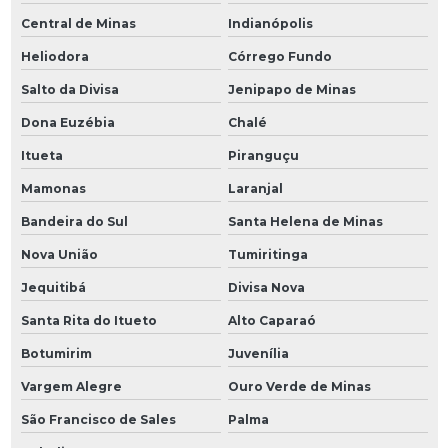
Central de Minas
Indianópolis
Heliodora
Córrego Fundo
Salto da Divisa
Jenipapo de Minas
Dona Euzébia
Chalé
Itueta
Piranguçu
Mamonas
Laranjal
Bandeira do Sul
Santa Helena de Minas
Nova União
Tumiritinga
Jequitibá
Divisa Nova
Santa Rita do Itueto
Alto Caparaó
Botumirim
Juvenília
Vargem Alegre
Ouro Verde de Minas
São Francisco de Sales
Palma