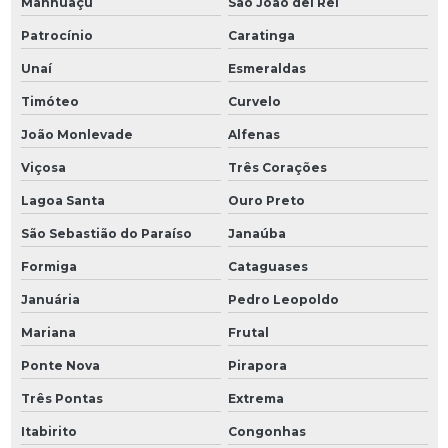
Manhuaçu
São João del Rei
Patrocínio
Caratinga
Unaí
Esmeraldas
Timóteo
Curvelo
João Monlevade
Alfenas
Viçosa
Três Corações
Lagoa Santa
Ouro Preto
São Sebastião do Paraíso
Janaúba
Formiga
Cataguases
Januária
Pedro Leopoldo
Mariana
Frutal
Ponte Nova
Pirapora
Três Pontas
Extrema
Itabirito
Congonhas