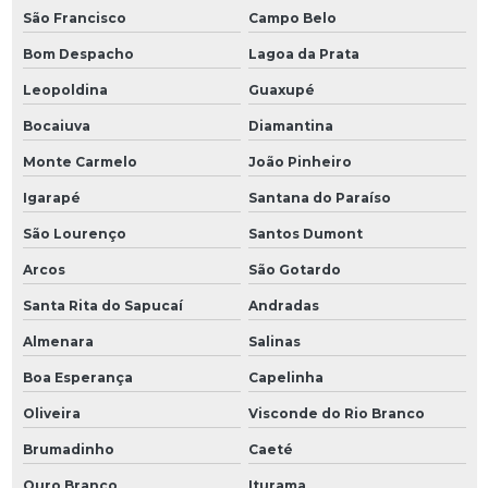
São Francisco
Campo Belo
Bom Despacho
Lagoa da Prata
Leopoldina
Guaxupé
Bocaiuva
Diamantina
Monte Carmelo
João Pinheiro
Igarapé
Santana do Paraíso
São Lourenço
Santos Dumont
Arcos
São Gotardo
Santa Rita do Sapucaí
Andradas
Almenara
Salinas
Boa Esperança
Capelinha
Oliveira
Visconde do Rio Branco
Brumadinho
Caeté
Ouro Branco
Iturama