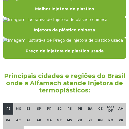
Melhor injetora de plastico
Injetora de plástico chinesa
Preço de injetora de plastico usada
Principais cidades e regiões do Brasil
onde a Alfamach atende Injetora de
termoplásticos:
GO e
RJ
MG
ES
SP
PR
SC
RS
PE
BA
CE
AM
DF
PA
AC
AL
AP
MA
MT
MS
PB
PI
RN
RO
RR