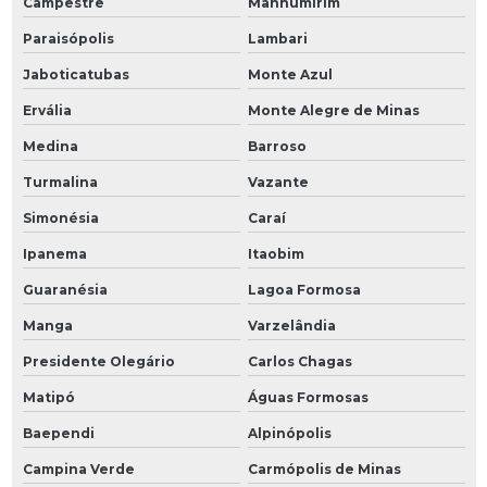
Campestre
Manhumirim
Paraisópolis
Lambari
Jaboticatubas
Monte Azul
Ervália
Monte Alegre de Minas
Medina
Barroso
Turmalina
Vazante
Simonésia
Caraí
Ipanema
Itaobim
Guaranésia
Lagoa Formosa
Manga
Varzelândia
Presidente Olegário
Carlos Chagas
Matipó
Águas Formosas
Baependi
Alpinópolis
Campina Verde
Carmópolis de Minas