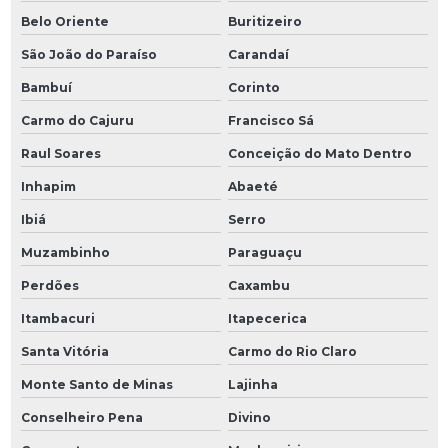
Belo Oriente
Buritizeiro
São João do Paraíso
Carandaí
Bambuí
Corinto
Carmo do Cajuru
Francisco Sá
Raul Soares
Conceição do Mato Dentro
Inhapim
Abaeté
Ibiá
Serro
Muzambinho
Paraguaçu
Perdões
Caxambu
Itambacuri
Itapecerica
Santa Vitória
Carmo do Rio Claro
Monte Santo de Minas
Lajinha
Conselheiro Pena
Divino