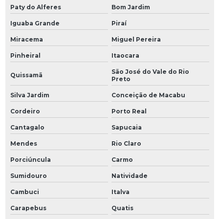
Paty do Alferes
Bom Jardim
Iguaba Grande
Piraí
Miracema
Miguel Pereira
Pinheiral
Itaocara
São José do Vale do Rio
Quissamã
Preto
Silva Jardim
Conceição de Macabu
Cordeiro
Porto Real
Cantagalo
Sapucaia
Mendes
Rio Claro
Porciúncula
Carmo
Sumidouro
Natividade
Cambuci
Italva
Carapebus
Quatis