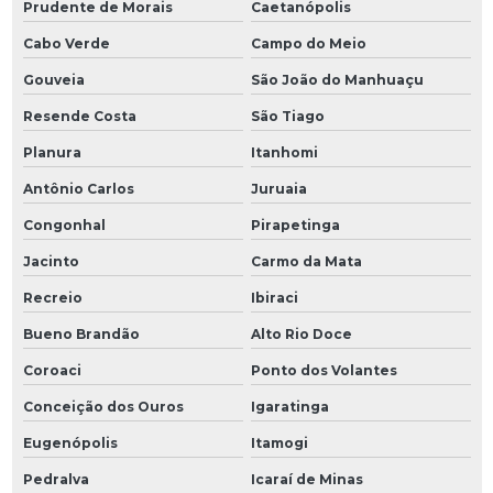
Prudente de Morais
Caetanópolis
Cabo Verde
Campo do Meio
Gouveia
São João do Manhuaçu
Resende Costa
São Tiago
Planura
Itanhomi
Antônio Carlos
Juruaia
Congonhal
Pirapetinga
Jacinto
Carmo da Mata
Recreio
Ibiraci
Bueno Brandão
Alto Rio Doce
Coroaci
Ponto dos Volantes
Conceição dos Ouros
Igaratinga
Eugenópolis
Itamogi
Pedralva
Icaraí de Minas