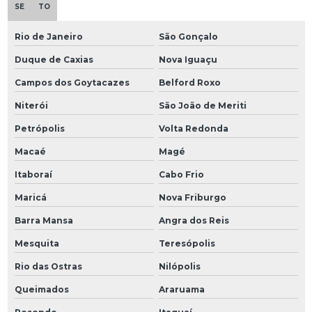
SE
TO
Rio de Janeiro
São Gonçalo
Duque de Caxias
Nova Iguaçu
Campos dos Goytacazes
Belford Roxo
Niterói
São João de Meriti
Petrópolis
Volta Redonda
Macaé
Magé
Itaboraí
Cabo Frio
Maricá
Nova Friburgo
Barra Mansa
Angra dos Reis
Mesquita
Teresópolis
Rio das Ostras
Nilópolis
Queimados
Araruama