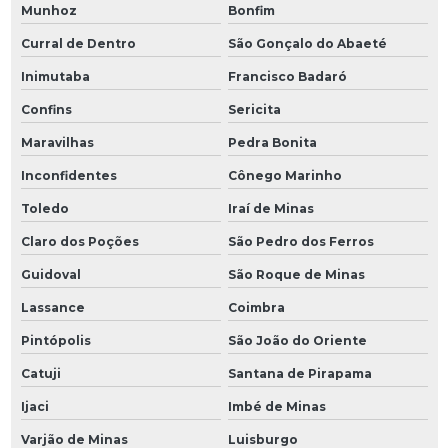
Munhoz
Bonfim
Curral de Dentro
São Gonçalo do Abaeté
Inimutaba
Francisco Badaró
Confins
Sericita
Maravilhas
Pedra Bonita
Inconfidentes
Cônego Marinho
Toledo
Iraí de Minas
Claro dos Poções
São Pedro dos Ferros
Guidoval
São Roque de Minas
Lassance
Coimbra
Pintópolis
São João do Oriente
Catuji
Santana de Pirapama
Ijaci
Imbé de Minas
Varjão de Minas
Luisburgo