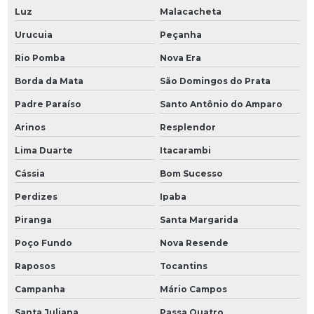
Luz
Malacacheta
Urucuia
Peçanha
Rio Pomba
Nova Era
Borda da Mata
São Domingos do Prata
Padre Paraíso
Santo Antônio do Amparo
Arinos
Resplendor
Lima Duarte
Itacarambi
Cássia
Bom Sucesso
Perdizes
Ipaba
Piranga
Santa Margarida
Poço Fundo
Nova Resende
Raposos
Tocantins
Campanha
Mário Campos
Santa Juliana
Passa Quatro