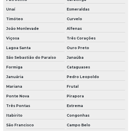
Unaí
Esmeraldas
Timóteo
Curvelo
João Monlevade
Alfenas
Viçosa
Três Corações
Lagoa Santa
Ouro Preto
São Sebastião do Paraíso
Janaúba
Formiga
Cataguases
Januária
Pedro Leopoldo
Mariana
Frutal
Ponte Nova
Pirapora
Três Pontas
Extrema
Itabirito
Congonhas
São Francisco
Campo Belo