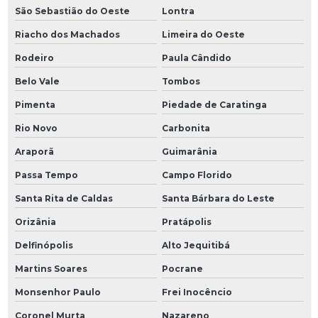
São Sebastião do Oeste
Lontra
Riacho dos Machados
Limeira do Oeste
Rodeiro
Paula Cândido
Belo Vale
Tombos
Pimenta
Piedade de Caratinga
Rio Novo
Carbonita
Araporã
Guimarânia
Passa Tempo
Campo Florido
Santa Rita de Caldas
Santa Bárbara do Leste
Orizânia
Pratápolis
Delfinópolis
Alto Jequitibá
Martins Soares
Pocrane
Monsenhor Paulo
Frei Inocêncio
Coronel Murta
Nazareno