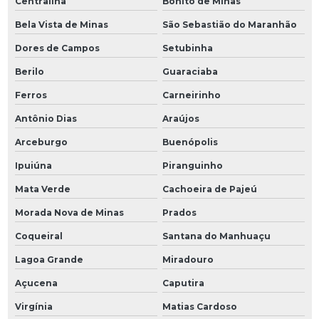
Centralina
Bonito de Minas
Bela Vista de Minas
São Sebastião do Maranhão
Dores de Campos
Setubinha
Berilo
Guaraciaba
Ferros
Carneirinho
Antônio Dias
Araújos
Arceburgo
Buenópolis
Ipuiúna
Piranguinho
Mata Verde
Cachoeira de Pajeú
Morada Nova de Minas
Prados
Coqueiral
Santana do Manhuaçu
Lagoa Grande
Miradouro
Açucena
Caputira
Virgínia
Matias Cardoso