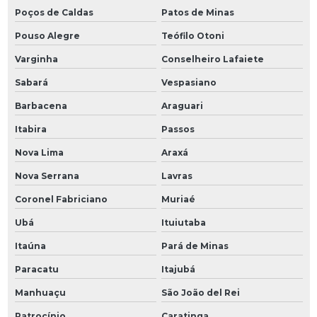
Poços de Caldas
Patos de Minas
Pouso Alegre
Teófilo Otoni
Varginha
Conselheiro Lafaiete
Sabará
Vespasiano
Barbacena
Araguari
Itabira
Passos
Nova Lima
Araxá
Nova Serrana
Lavras
Coronel Fabriciano
Muriaé
Ubá
Ituiutaba
Itaúna
Pará de Minas
Paracatu
Itajubá
Manhuaçu
São João del Rei
Patrocínio
Caratinga