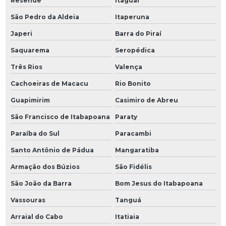
Resende
Itaguaí
São Pedro da Aldeia
Itaperuna
Japeri
Barra do Piraí
Saquarema
Seropédica
Três Rios
Valença
Cachoeiras de Macacu
Rio Bonito
Guapimirim
Casimiro de Abreu
São Francisco de Itabapoana
Paraty
Paraíba do Sul
Paracambi
Santo Antônio de Pádua
Mangaratiba
Armação dos Búzios
São Fidélis
São João da Barra
Bom Jesus do Itabapoana
Vassouras
Tanguá
Arraial do Cabo
Itatiaia