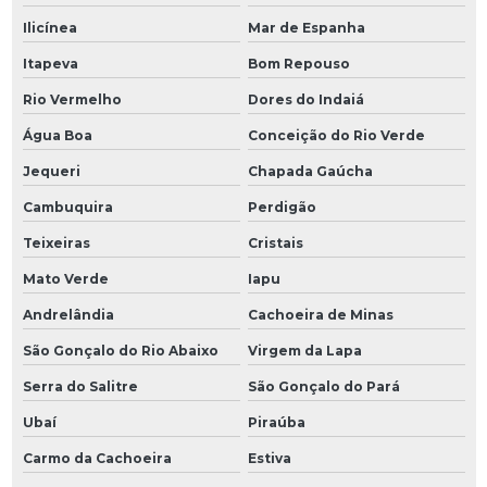
Ilicínea
Mar de Espanha
Itapeva
Bom Repouso
Rio Vermelho
Dores do Indaiá
Água Boa
Conceição do Rio Verde
Jequeri
Chapada Gaúcha
Cambuquira
Perdigão
Teixeiras
Cristais
Mato Verde
Iapu
Andrelândia
Cachoeira de Minas
São Gonçalo do Rio Abaixo
Virgem da Lapa
Serra do Salitre
São Gonçalo do Pará
Ubaí
Piraúba
Carmo da Cachoeira
Estiva