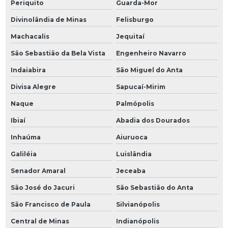
Periquito
Guarda-Mor
Divinolândia de Minas
Felisburgo
Machacalis
Jequitaí
São Sebastião da Bela Vista
Engenheiro Navarro
Indaiabira
São Miguel do Anta
Divisa Alegre
Sapucaí-Mirim
Naque
Palmópolis
Ibiaí
Abadia dos Dourados
Inhaúma
Aiuruoca
Galiléia
Luislândia
Senador Amaral
Jeceaba
São José do Jacuri
São Sebastião do Anta
São Francisco de Paula
Silvianópolis
Central de Minas
Indianópolis