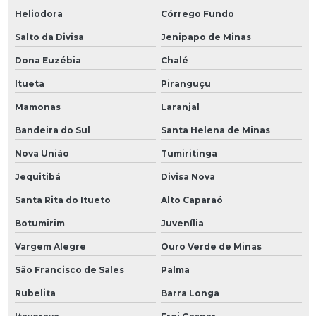
Heliodora
Córrego Fundo
Salto da Divisa
Jenipapo de Minas
Dona Euzébia
Chalé
Itueta
Piranguçu
Mamonas
Laranjal
Bandeira do Sul
Santa Helena de Minas
Nova União
Tumiritinga
Jequitibá
Divisa Nova
Santa Rita do Itueto
Alto Caparaó
Botumirim
Juvenília
Vargem Alegre
Ouro Verde de Minas
São Francisco de Sales
Palma
Rubelita
Barra Longa