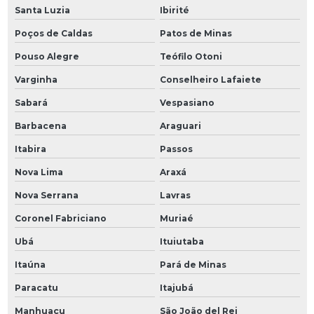
Santa Luzia
Ibirité
Poços de Caldas
Patos de Minas
Pouso Alegre
Teófilo Otoni
Varginha
Conselheiro Lafaiete
Sabará
Vespasiano
Barbacena
Araguari
Itabira
Passos
Nova Lima
Araxá
Nova Serrana
Lavras
Coronel Fabriciano
Muriaé
Ubá
Ituiutaba
Itaúna
Pará de Minas
Paracatu
Itajubá
Manhuaçu
São João del Rei