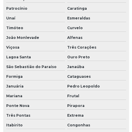
Patrocínio
Caratinga
Unaí
Esmeraldas
Timóteo
Curvelo
João Monlevade
Alfenas
Viçosa
Três Corações
Lagoa Santa
Ouro Preto
São Sebastião do Paraíso
Janaúba
Formiga
Cataguases
Januária
Pedro Leopoldo
Mariana
Frutal
Ponte Nova
Pirapora
Três Pontas
Extrema
Itabirito
Congonhas