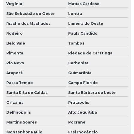
Virgínia
Matias Cardoso
São Sebastião do Oeste
Lontra
Riacho dos Machados
Limeira do Oeste
Rodeiro
Paula Cândido
Belo Vale
Tombos
Pimenta
Piedade de Caratinga
Rio Novo
Carbonita
Araporã
Guimarânia
Passa Tempo
Campo Florido
Santa Rita de Caldas
Santa Bárbara do Leste
Orizânia
Pratápolis
Delfinópolis
Alto Jequitibá
Martins Soares
Pocrane
Monsenhor Paulo
Frei Inocêncio