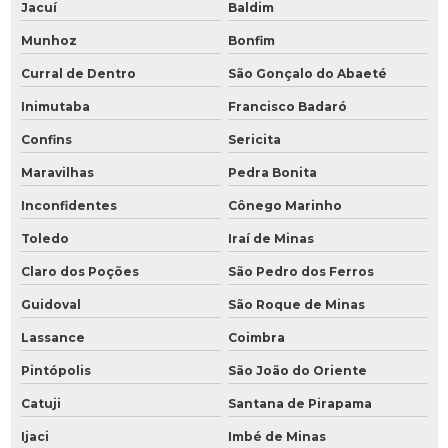
Jacuí
Baldim
Munhoz
Bonfim
Curral de Dentro
São Gonçalo do Abaeté
Inimutaba
Francisco Badaró
Confins
Sericita
Maravilhas
Pedra Bonita
Inconfidentes
Cônego Marinho
Toledo
Iraí de Minas
Claro dos Poções
São Pedro dos Ferros
Guidoval
São Roque de Minas
Lassance
Coimbra
Pintópolis
São João do Oriente
Catuji
Santana de Pirapama
Ijaci
Imbé de Minas