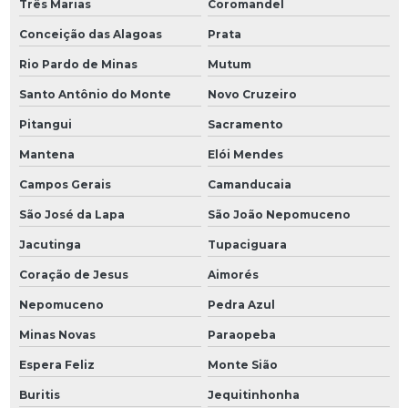
Três Marias
Coromandel
Conceição das Alagoas
Prata
Rio Pardo de Minas
Mutum
Santo Antônio do Monte
Novo Cruzeiro
Pitangui
Sacramento
Mantena
Elói Mendes
Campos Gerais
Camanducaia
São José da Lapa
São João Nepomuceno
Jacutinga
Tupaciguara
Coração de Jesus
Aimorés
Nepomuceno
Pedra Azul
Minas Novas
Paraopeba
Espera Feliz
Monte Sião
Buritis
Jequitinhonha