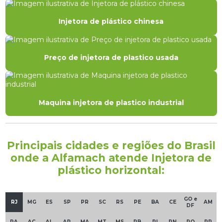
Injetora de plástico chinesa
Preço de injetora de plastico usada
Maquina injetora de plastico industrial
Principais cidades e regiões do Brasil
onde a Alfamach atende Injetora de
plástico horizontal:
GO e
RJ
MG
ES
SP
PR
SC
RS
PE
BA
CE
AM
DF
PA
AC
AL
AP
MA
MT
MS
PB
PI
RN
RO
RR