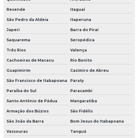
Resende
Itaguaí
São Pedro da Aldeia
Itaperuna
Japeri
Barra do Piraí
Saquarema
Seropédica
Três Rios
Valença
Cachoeiras de Macacu
Rio Bonito
Guapimirim
Casimiro de Abreu
São Francisco de Itabapoana
Paraty
Paraíba do Sul
Paracambi
Santo Antônio de Pádua
Mangaratiba
Armação dos Búzios
São Fidélis
São João da Barra
Bom Jesus do Itabapoana
Vassouras
Tanguá