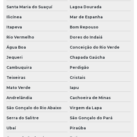
Santa Maria do Suaçuí
Lagoa Dourada
Ilicínea
Mar de Espanha
Itapeva
Bom Repouso
Rio Vermelho
Dores do Indaiá
Água Boa
Conceição do Rio Verde
Jequeri
Chapada Gaúcha
Cambuquira
Perdigão
Teixeiras
Cristais
Mato Verde
Iapu
Andrelândia
Cachoeira de Minas
São Gonçalo do Rio Abaixo
Virgem da Lapa
Serra do Salitre
São Gonçalo do Pará
Ubaí
Piraúba