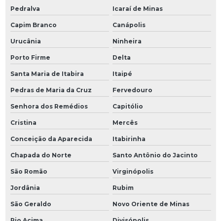
Pedralva
Icaraí de Minas
Capim Branco
Canápolis
Urucânia
Ninheira
Porto Firme
Delta
Santa Maria de Itabira
Itaipé
Pedras de Maria da Cruz
Fervedouro
Senhora dos Remédios
Capitólio
Cristina
Mercês
Conceição da Aparecida
Itabirinha
Chapada do Norte
Santo Antônio do Jacinto
São Romão
Virginópolis
Jordânia
Rubim
São Geraldo
Novo Oriente de Minas
Rio Acima
Divisópolis