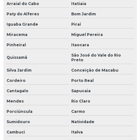
Arraial do Cabo
Itatiaia
Paty do Alferes
Bom Jardim
Iguaba Grande
Piraí
Miracema
Miguel Pereira
Pinheiral
Itaocara
São José do Vale do Rio
Quissamã
Preto
Silva Jardim
Conceição de Macabu
Cordeiro
Porto Real
Cantagalo
Sapucaia
Mendes
Rio Claro
Porciúncula
Carmo
Sumidouro
Natividade
Cambuci
Italva