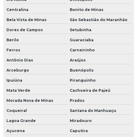
Centralina
Bonito de Minas
Bela Vista de Minas
São Sebastião do Maranhão
Dores de Campos
Setubinha
Berilo
Guaraciaba
Ferros
Carneirinho
Antônio Dias
Araújos
Arceburgo
Buenópolis
Ipuiúna
Piranguinho
Mata Verde
Cachoeira de Pajeú
Morada Nova de Minas
Prados
Coqueiral
Santana do Manhuaçu
Lagoa Grande
Miradouro
Açucena
Caputira