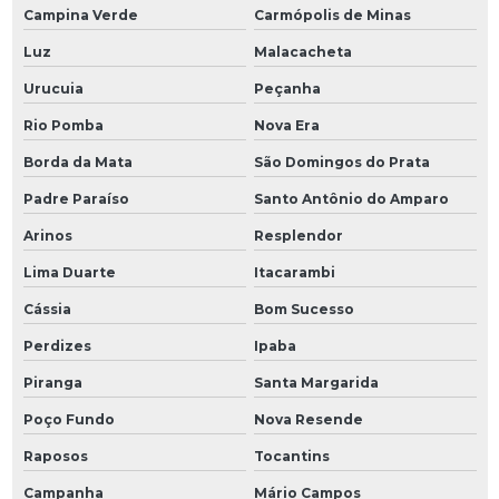
Campina Verde
Carmópolis de Minas
Luz
Malacacheta
Urucuia
Peçanha
Rio Pomba
Nova Era
Borda da Mata
São Domingos do Prata
Padre Paraíso
Santo Antônio do Amparo
Arinos
Resplendor
Lima Duarte
Itacarambi
Cássia
Bom Sucesso
Perdizes
Ipaba
Piranga
Santa Margarida
Poço Fundo
Nova Resende
Raposos
Tocantins
Campanha
Mário Campos