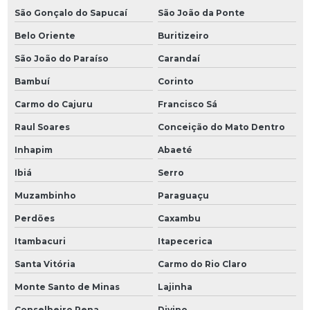
São Gonçalo do Sapucaí
São João da Ponte
Belo Oriente
Buritizeiro
São João do Paraíso
Carandaí
Bambuí
Corinto
Carmo do Cajuru
Francisco Sá
Raul Soares
Conceição do Mato Dentro
Inhapim
Abaeté
Ibiá
Serro
Muzambinho
Paraguaçu
Perdões
Caxambu
Itambacuri
Itapecerica
Santa Vitória
Carmo do Rio Claro
Monte Santo de Minas
Lajinha
Conselheiro Pena
Divino