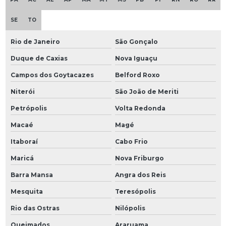
SE
TO
Rio de Janeiro
São Gonçalo
Duque de Caxias
Nova Iguaçu
Campos dos Goytacazes
Belford Roxo
Niterói
São João de Meriti
Petrópolis
Volta Redonda
Macaé
Magé
Itaboraí
Cabo Frio
Maricá
Nova Friburgo
Barra Mansa
Angra dos Reis
Mesquita
Teresópolis
Rio das Ostras
Nilópolis
Queimados
Araruama