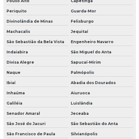
Pouso Alto
Capetinga
Periquito
Guarda-Mor
Divinolândia de Minas
Felisburgo
Machacalis
Jequitaí
São Sebastião da Bela Vista
Engenheiro Navarro
Indaiabira
São Miguel do Anta
Divisa Alegre
Sapucaí-Mirim
Naque
Palmópolis
Ibiaí
Abadia dos Dourados
Inhaúma
Aiuruoca
Galiléia
Luislândia
Senador Amaral
Jeceaba
São José do Jacuri
São Sebastião do Anta
São Francisco de Paula
Silvianópolis