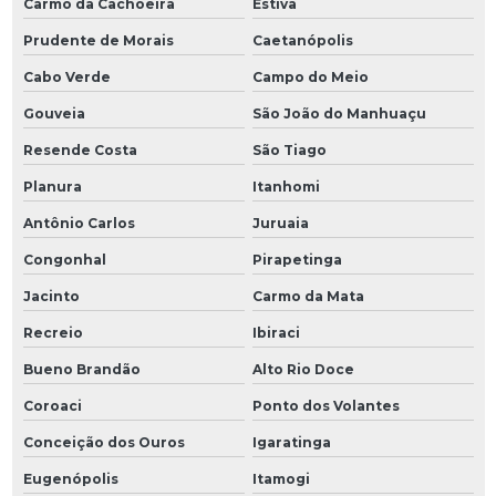
Carmo da Cachoeira
Estiva
Prudente de Morais
Caetanópolis
Cabo Verde
Campo do Meio
Gouveia
São João do Manhuaçu
Resende Costa
São Tiago
Planura
Itanhomi
Antônio Carlos
Juruaia
Congonhal
Pirapetinga
Jacinto
Carmo da Mata
Recreio
Ibiraci
Bueno Brandão
Alto Rio Doce
Coroaci
Ponto dos Volantes
Conceição dos Ouros
Igaratinga
Eugenópolis
Itamogi