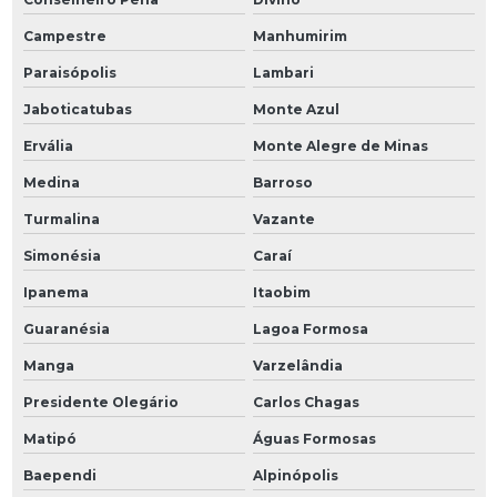
Campestre
Manhumirim
Paraisópolis
Lambari
Jaboticatubas
Monte Azul
Ervália
Monte Alegre de Minas
Medina
Barroso
Turmalina
Vazante
Simonésia
Caraí
Ipanema
Itaobim
Guaranésia
Lagoa Formosa
Manga
Varzelândia
Presidente Olegário
Carlos Chagas
Matipó
Águas Formosas
Baependi
Alpinópolis