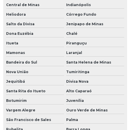
Central de Minas
Indianópolis
Heliodora
Córrego Fundo
Salto da Divisa
Jenipapo de Minas
Dona Euzébia
Chalé
Itueta
Piranguçu
Mamonas
Laranjal
Bandeira do Sul
Santa Helena de Minas
Nova União
Tumiritinga
Jequitibá
Divisa Nova
Santa Rita do Itueto
Alto Caparaó
Botumirim
Juvenília
Vargem Alegre
Ouro Verde de Minas
São Francisco de Sales
Palma
Rubelita
Barra Longa