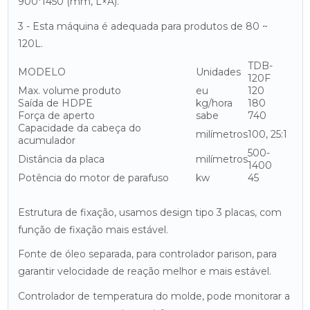
900*1450 (mm, L×A).
3 - Esta máquina é adequada para produtos de 80 ~
120L.
TDB-
MODELO
Unidades
120F
Max. volume produto
eu
120
Saída de HDPE
kg/hora
180
Força de aperto
sabe
740
Capacidade da cabeça do
milímetros
100, 25:1
acumulador
500-
Distância da placa
milímetros
1400
Potência do motor de parafuso
kw
45
Estrutura de fixação, usamos design tipo 3 placas, com
função de fixação mais estável.
Fonte de óleo separada, para controlador parison, para
garantir velocidade de reação melhor e mais estável.
Controlador de temperatura do molde, pode monitorar a