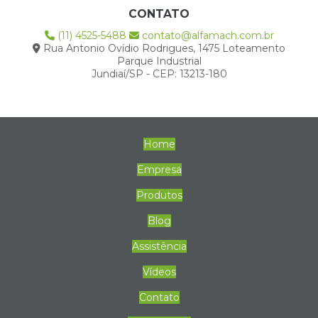
CONTATO
(11) 4525-5488
contato@alfamach.com.br
Rua Antonio Ovídio Rodrigues, 1475 Loteamento
Parque Industrial
Jundiaí/SP - CEP: 13213-180
Home
Empresa
Produtos
Blog
Assistência
Vídeos
Contato