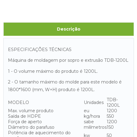
Descrição
ESPECIFICAÇÕES TÉCNICAS
Máquina de moldagem por sopro e extrusão TDB-1200L
1 - O volume máximo do produto é 1200L.
2 - O tamanho máximo do molde para este modelo é
1800*1600 (mm, W×H) produto é 1200L.
TDB-
MODELO
Unidades
1200L
Max. volume produto
eu
1200
Saída de HDPE
kg/hora
550
Força de aperto
sabe
1200
Diâmetro do parafuso
milímetros
150
Potência de aquecimento do
kw
50