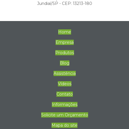
Jundiaí/SP - CEP: 13213-180
Home
Empresa
Produtos
Blog
Assistência
Vídeos
Contato
Informações
Solicite um Orçamento
Mapa do site