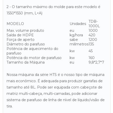
2 - O tamanho máximo do molde para este modelo é
1550*1550 (mm, L×A)
TDB-
MODELO
Unidades
1000L
Max. volume produto
eu
1000
Saída de HDPE
kg/hora
420
Força de aperto
sabe
1200
Diâmetro do parafuso
milímetros
135
Potência de aquecimento do
kw
45
parafuso
Potência do motor de parafuso
kw
160
Tamanho da Máquina
eu
9,8*2,7*7
Nossa máquina da série HTS é o nosso tipo de máquina
mais econômico. É adequada para produzir garrafas de
tamanho até 8L. Pode ser equipada com cabeçote de
matriz multi-cabeça, multi-camadas, pode adicionar
sistema de parafuso de linha de nível de líquido/visão de
tira.