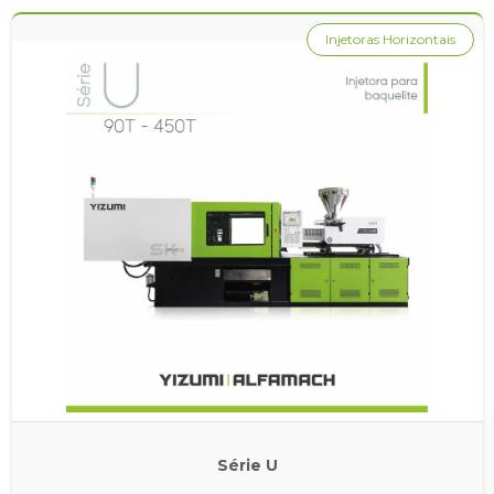
Injetoras Horizontais
Série U