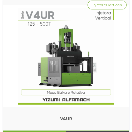
Injetoras Verticais
V4UR